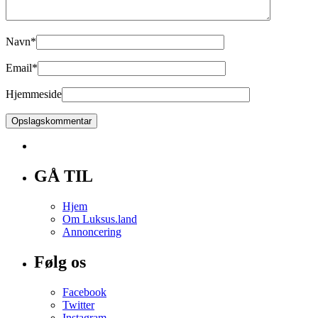
Navn
*
Email
*
Hjemmeside
GÅ TIL
Hjem
Om Luksus.land
Annoncering
Følg os
Facebook
Twitter
Instagram