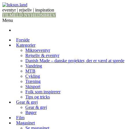
eventyr | rejseliv | inspiration
TILMELD NYHEDSBREV
Menu
Forside
Kategorier
Mikroeventyr
Rejseliv & eventyr
Danish Made – danske projekter, der er værd at sprede
Vandring
MTB
Cykling
Træning
Skisport
Folk som inspirerer
Tips og tricks
Gear & grej
Gear & grej
Bøger
Film
Magasinet
Se magasinet