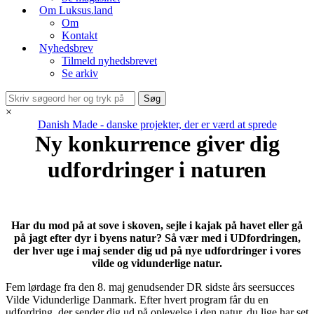
Om Luksus.land
Om
Kontakt
Nyhedsbrev
Tilmeld nyhedsbrevet
Se arkiv
×
Danish Made - danske projekter, der er værd at sprede
Ny konkurrence giver dig
udfordringer i naturen
Har du mod på at sove i skoven, sejle i kajak på havet eller gå
på jagt efter dyr i byens natur? Så vær med i UDfordringen,
der hver uge i maj sender dig ud på nye udfordringer i vores
vilde og vidunderlige natur.
Fem lørdage fra den 8. maj genudsender DR sidste års seersucces
Vilde Vidunderlige Danmark. Efter hvert program får du en
udfordring, der sender dig ud på oplevelse i den natur, du lige har set