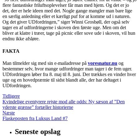
flere fantastiske friluftsoplevelser får man med hjem. Og det er jo
det, der er hele ideen med det. Nogle gange mangler man bare lige
en særlig anledning eller et kærligt puf for at komme ud i naturen.
Og det giver UDfordringen,” siger Winni Grosbøll, der også selv
tager en af udfordringerne i skoven den første uge. Men om det
bliver at klatre i træer, tage på picnic eller sove ude i skoven, vil hun
endnu ikke afsløre.
FAKTA
Man tilmelder sig med sin e-mailadresse på
voresnatur.nu
og
bestemmer selv, hvor mange udfordringer man tager i de fem uger.
UDfordringen løber fra 8. maj til 8. juni. Der trækkes en vinder hver
uge og en hovedpræmie til sidst blandt alle, der har deltaget i
UDfordringen.
Tidligere
Kvindelige eventyrere rejste mod alle odds: Ny sæson af ”Den
yderste grænse” fortæller historierne
Næste
Flaskeposten fra Luksus Land #7
Seneste opslag