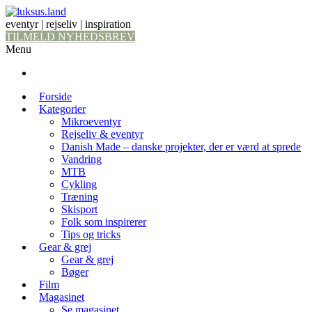
eventyr | rejseliv | inspiration
TILMELD NYHEDSBREV
Menu
Forside
Kategorier
Mikroeventyr
Rejseliv & eventyr
Danish Made – danske projekter, der er værd at sprede
Vandring
MTB
Cykling
Træning
Skisport
Folk som inspirerer
Tips og tricks
Gear & grej
Gear & grej
Bøger
Film
Magasinet
Se magasinet