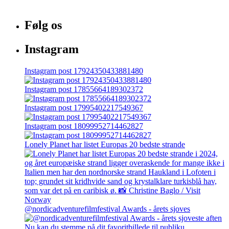
Følg os
Instagram
Instagram post 17924350433881480
Instagram post 17855664189302372
Instagram post 17995402217549367
Instagram post 18099952714462827
Lonely Planet har listet Europas 20 bedste strande
@nordicadventurefilmfestival Awards - årets sjoves
Nu kan du stemme på dit favoritbillede til publiku