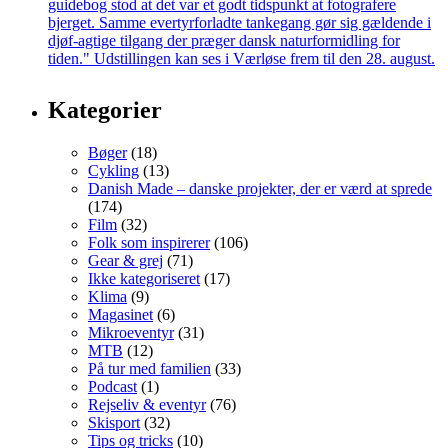
Kategorier
Bøger
(18)
Cykling
(13)
Danish Made – danske projekter, der er værd at sprede
(174)
Film
(32)
Folk som inspirerer
(106)
Gear & grej
(71)
Ikke kategoriseret
(17)
Klima
(9)
Magasinet
(6)
Mikroeventyr
(31)
MTB
(12)
På tur med familien
(33)
Podcast
(1)
Rejseliv & eventyr
(76)
Skisport
(32)
Tips og tricks
(10)