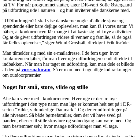
på TV. For når programmet slutter, tager DR-vært Sofie Østergaard
på udfordring ude i naturen – og hun inviterer alle danskerne med.
“UDfordringen21 skal vise danskerne nogle af alle de sjove og
spændende eller bare dejlige oplevelser, man kan få i vores natur. Vi
håber, at konkurrencen får mange til at kaste sig ud i nye aktiviteter.
Og at de giver udfordringen videre til venner og familie, så de også
får fælles oplevelser,” siger Winni Grosbøll, direktør i Friluftsrådet.
Man tilmelder sig med sin e-mailadresse. I de fem uger, hvor
konkurrencen løber, får man hver uge udfordringen sendt direkte til
indbakken. Når man har taget en udfordring, kan man dele et billede
af den på
voresnatur.nu
. Så er man med i ugentlige lodtrækninger
om outdoorpræmier.
Noget for små, store, vilde og stille
Alle kan være med i konkurrencen. Hver uge er der tre nye
udfordringer i den type natur, man lige er kommet helt tæt på i DR-
serien “Vilde, vidunderlige Danmark”. Og der er udfordringer på
alle niveauer. Så både børnefamilier, dem der vil have sved på
panden, eller er til stille skovture og solnedgang kan være med. Og
man bestemmer selv, hvor mange udfordringer man vil tage.
“Jo flere udfordringer man tager, jo større chance for at vinde – og jo