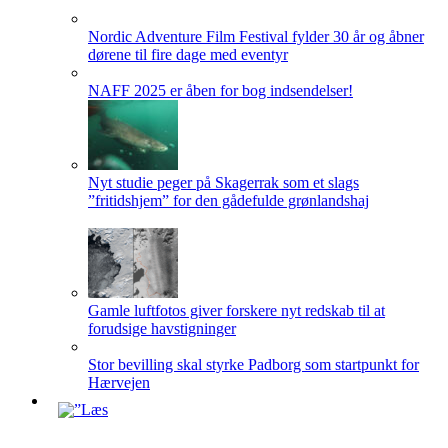
Nordic Adventure Film Festival fylder 30 år og åbner
dørene til fire dage med eventyr
NAFF 2025 er åben for bog indsendelser!
Nyt studie peger på Skagerrak som et slags
”fritidshjem” for den gådefulde grønlandshaj
Gamle luftfotos giver forskere nyt redskab til at
forudsige havstigninger
Stor bevilling skal styrke Padborg som startpunkt for
Hærvejen