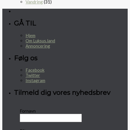
Vandring
(31)
GÅ TIL
Hjem
Om Luksus.land
Annoncering
Følg os
Facebook
Twitter
Instagram
Tilmeld dig vores nyhedsbrev
Fornavn