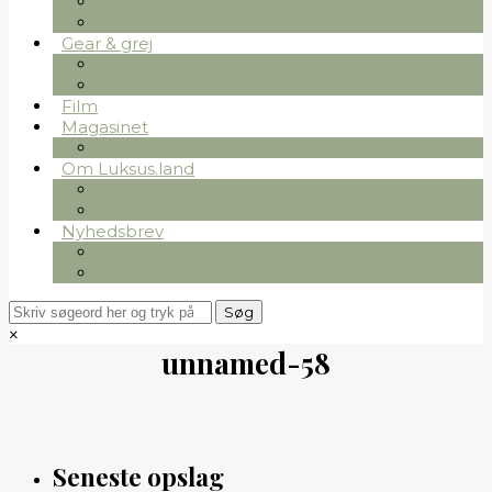
Folk som inspirerer
Tips og tricks
Gear & grej
Gear & grej
Bøger
Film
Magasinet
Se magasinet
Om Luksus.land
Om
Kontakt
Nyhedsbrev
Tilmeld nyhedsbrevet
Se arkiv
×
unnamed-58
Seneste opslag