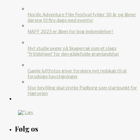
Nordic Adventure Film Festival fylder 30 år og åbner
dørene til fire dage med eventyr
NAFF 2025 er åben for bog indsendelser!
Nyt studie peger på Skagerrak som et slags
”fritidshjem” for den gådefulde grønlandshaj
Gamle luftfotos giver forskere nyt redskab til at
forudsige havstigninger
Stor bevilling skal styrke Padborg som startpunkt for
Hærvejen
Følg os