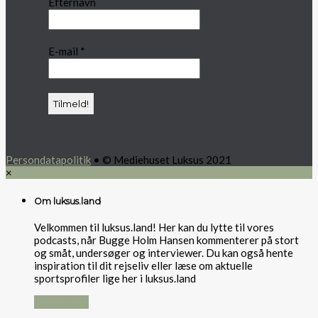
Efternavn
E-mail
*
Persondatapolitik
• © Mediehuset Luksus 2021
×
Om luksus.land
Velkommen til luksus.land! Her kan du lytte til vores
podcasts, når Bugge Holm Hansen kommenterer på stort
og småt, undersøger og interviewer. Du kan også hente
inspiration til dit rejseliv eller læse om aktuelle
sportsprofiler lige her i luksus.land
Læs mere