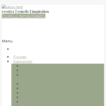
eventyr | rejseliv | inspiration
TILMELD NYHEDSBREV
Menu
Forside
Kategorier
Mikroeventyr
Rejseliv & eventyr
Danish Made – danske projekter, der er værd
at sprede
Vandring
MTB
Cykling
Træning
Skisport