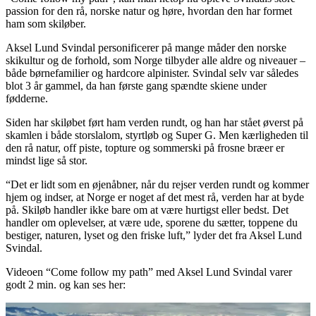
passion for den rå, norske natur og høre, hvordan den har formet
ham som skiløber.
Aksel Lund Svindal personificerer på mange måder den norske
skikultur og de forhold, som Norge tilbyder alle aldre og niveauer –
både børnefamilier og hardcore alpinister. Svindal selv var således
blot 3 år gammel, da han første gang spændte skiene under
fødderne.
Siden har skiløbet ført ham verden rundt, og han har stået øverst på
skamlen i både storslalom, styrtløb og Super G. Men kærligheden til
den rå natur, off piste, topture og sommerski på frosne bræer er
mindst lige så stor.
“Det er lidt som en øjenåbner, når du rejser verden rundt og kommer
hjem og indser, at Norge er noget af det mest rå, verden har at byde
på. Skiløb handler ikke bare om at være hurtigst eller bedst. Det
handler om oplevelser, at være ude, sporene du sætter, toppene du
bestiger, naturen, lyset og den friske luft,” lyder det fra Aksel Lund
Svindal.
Videoen “Come follow my path” med Aksel Lund Svindal varer
godt 2 min. og kan ses her: