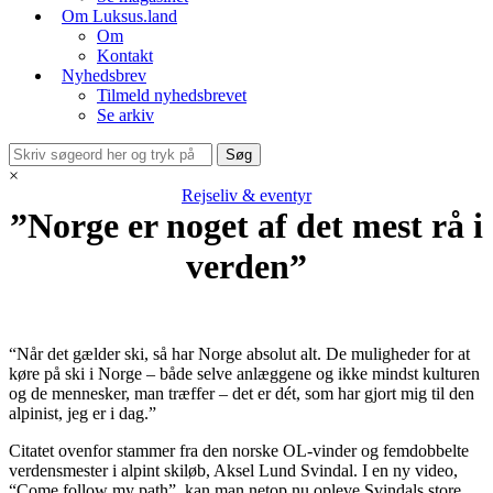
Om Luksus.land
Om
Kontakt
Nyhedsbrev
Tilmeld nyhedsbrevet
Se arkiv
×
Rejseliv & eventyr
”Norge er noget af det mest rå i
verden”
“Når det gælder ski, så har Norge absolut alt. De muligheder for at
køre på ski i Norge – både selve anlæggene og ikke mindst kulturen
og de mennesker, man træffer – det er dét, som har gjort mig til den
alpinist, jeg er i dag.”
Citatet ovenfor stammer fra den norske OL-vinder og femdobbelte
verdensmester i alpint skiløb, Aksel Lund Svindal. I en ny video,
“Come follow my path”, kan man netop nu opleve Svindals store