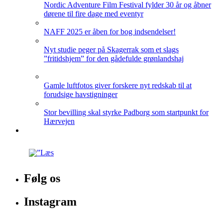
Nordic Adventure Film Festival fylder 30 år og åbner
dørene til fire dage med eventyr
NAFF 2025 er åben for bog indsendelser!
Nyt studie peger på Skagerrak som et slags
”fritidshjem” for den gådefulde grønlandshaj
Gamle luftfotos giver forskere nyt redskab til at
forudsige havstigninger
Stor bevilling skal styrke Padborg som startpunkt for
Hærvejen
Følg os
Instagram