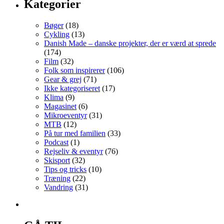
Kategorier
Bøger
(18)
Cykling
(13)
Danish Made – danske projekter, der er værd at sprede
(174)
Film
(32)
Folk som inspirerer
(106)
Gear & grej
(71)
Ikke kategoriseret
(17)
Klima
(9)
Magasinet
(6)
Mikroeventyr
(31)
MTB
(12)
På tur med familien
(33)
Podcast
(1)
Rejseliv & eventyr
(76)
Skisport
(32)
Tips og tricks
(10)
Træning
(22)
Vandring
(31)