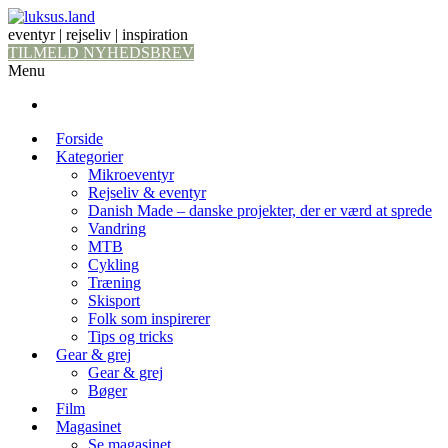
eventyr | rejseliv | inspiration
TILMELD NYHEDSBREV
Menu
Forside
Kategorier
Mikroeventyr
Rejseliv & eventyr
Danish Made – danske projekter, der er værd at sprede
Vandring
MTB
Cykling
Træning
Skisport
Folk som inspirerer
Tips og tricks
Gear & grej
Gear & grej
Bøger
Film
Magasinet
Se magasinet