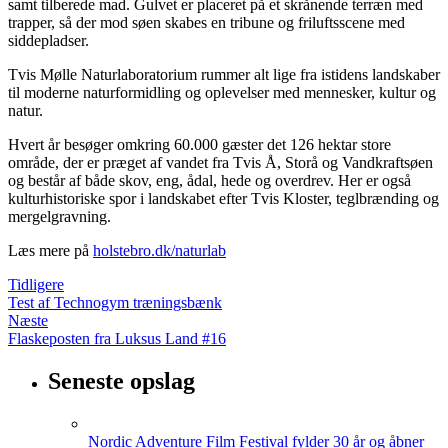
samt tilberede mad. Gulvet er placeret på et skrånende terræn med
trapper, så der mod søen skabes en tribune og friluftsscene med
siddepladser.
Tvis Mølle Naturlaboratorium rummer alt lige fra istidens landskaber
til moderne naturformidling og oplevelser med mennesker, kultur og
natur.
Hvert år besøger omkring 60.000 gæster det 126 hektar store
område, der er præget af vandet fra Tvis Å, Storå og Vandkraftsøen
og består af både skov, eng, ådal, hede og overdrev. Her er også
kulturhistoriske spor i landskabet efter Tvis Kloster, teglbrænding og
mergelgravning.
Læs mere på
holstebro.dk/naturlab
Tidligere
Test af Technogym træningsbænk
Næste
Flaskeposten fra Luksus Land #16
Seneste opslag
Nordic Adventure Film Festival fylder 30 år og åbner