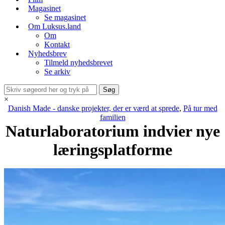
Magasinet
Se magasinet
Om Luksus.land
Om
Kontakt
Nyhedsbrev
Tilmeld nyhedsbrevet
Se arkiv
×
Danish Made - danske projekter, der er værd at sprede
,
På tur med
familien
Naturlaboratorium indvier nye
læringsplatforme