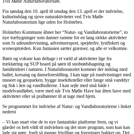
Tvis Mølle Naturlaboratorium.
Fra søndag den 10. april til onsdag den 13. april er der indvielse,
kulturindslag og sjove naturaktiviteter ved Tvis Mølle
Naturlaboratorium lige uden for Holstebro.
Holstebro Kommune åbner her “Natur- og Vandlaboratorierne”, to
nye træbygninger som danner ramme for en lang række aktiviteter
som fx udeundervisning, adventuresport, spejderliv, lystfiskeri og
sceneoptræden. Kun fantasien sætter grænser, og alle er velkomne.
Børn og voksne kan deltage i et væld af aktiviteter lige fra
træklatring og SUP board på søen til snobrødsbagning og
familieidræt i naturen. I Naturlaboratoriet kommer der indslag med
ballet, korsang og danseforestilling. I kan tage på rundvisninger med
museet og geoparken, bygge insekthoteller eller fange små vanddyr
og fisk i åen og vandhullerne. I kan sejle med små både i
modelvandløbet, være med når Tvis Mølle Have har åben have med
aktiviteter eller så pralbønner til at tage med hjem.
Se programmet for indvielse af Natur- og Vandlaboratorierne i linket
nederst
– Vi kan snart vise de to nye fantastiske platforme frem, og vi
glæder os helt vildt til indvielsen og det store program, som kun kan
lade sig gøre, fordi så mange frivillige og foreninger bakker op. Det