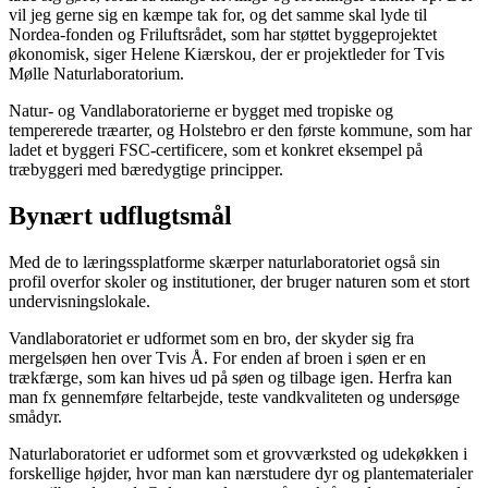
vil jeg gerne sig en kæmpe tak for, og det samme skal lyde til
Nordea-fonden og Friluftsrådet, som har støttet byggeprojektet
økonomisk, siger Helene Kiærskou, der er projektleder for Tvis
Mølle Naturlaboratorium.
Natur- og Vandlaboratorierne er bygget med tropiske og
tempererede træarter, og Holstebro er den første kommune, som har
ladet et byggeri FSC-certificere, som et konkret eksempel på
træbyggeri med bæredygtige principper.
Bynært udflugtsmål
Med de to læringssplatforme skærper naturlaboratoriet også sin
profil overfor skoler og institutioner, der bruger naturen som et stort
undervisningslokale.
Vandlaboratoriet er udformet som en bro, der skyder sig fra
mergelsøen hen over Tvis Å. For enden af broen i søen er en
trækfærge, som kan hives ud på søen og tilbage igen. Herfra kan
man fx gennemføre feltarbejde, teste vandkvaliteten og undersøge
smådyr.
Naturlaboratoriet er udformet som et grovværksted og udekøkken i
forskellige højder, hvor man kan nærstudere dyr og plantematerialer