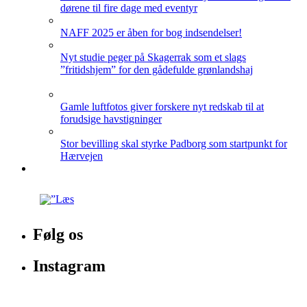
dørene til fire dage med eventyr
NAFF 2025 er åben for bog indsendelser!
Nyt studie peger på Skagerrak som et slags
”fritidshjem” for den gådefulde grønlandshaj
Gamle luftfotos giver forskere nyt redskab til at
forudsige havstigninger
Stor bevilling skal styrke Padborg som startpunkt for
Hærvejen
Følg os
Instagram