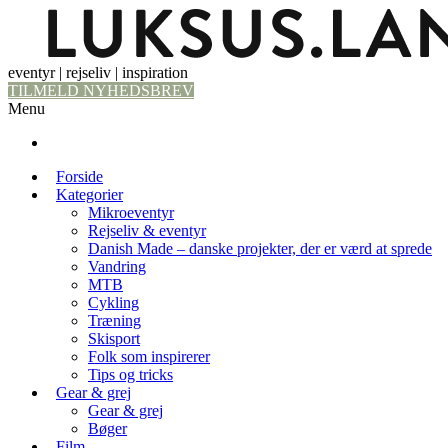
eventyr | rejseliv | inspiration
TILMELD NYHEDSBREV
Menu
Forside
Kategorier
Mikroeventyr
Rejseliv & eventyr
Danish Made – danske projekter, der er værd at sprede
Vandring
MTB
Cykling
Træning
Skisport
Folk som inspirerer
Tips og tricks
Gear & grej
Gear & grej
Bøger
Film