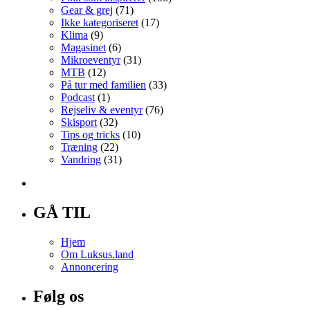
Gear & grej
(71)
Ikke kategoriseret
(17)
Klima
(9)
Magasinet
(6)
Mikroeventyr
(31)
MTB
(12)
På tur med familien
(33)
Podcast
(1)
Rejseliv & eventyr
(76)
Skisport
(32)
Tips og tricks
(10)
Træning
(22)
Vandring
(31)
GÅ TIL
Hjem
Om Luksus.land
Annoncering
Følg os