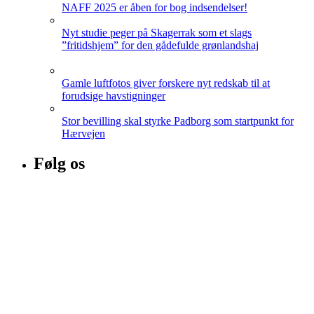
NAFF 2025 er åben for bog indsendelser!
Nyt studie peger på Skagerrak som et slags
”fritidshjem” for den gådefulde grønlandshaj
Gamle luftfotos giver forskere nyt redskab til at
forudsige havstigninger
Stor bevilling skal styrke Padborg som startpunkt for
Hærvejen
Følg os