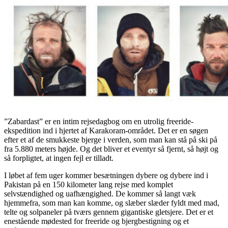
”Zabardast” er en intim rejsedagbog om en utrolig freeride-
ekspedition ind i hjertet af Karakoram-området. Det er en søgen
efter et af de smukkeste bjerge i verden, som man kan stå på ski på
fra 5.880 meters højde. Og det bliver et eventyr så fjernt, så højt og
så forpligtet, at ingen fejl er tilladt.
I løbet af fem uger kommer besætningen dybere og dybere ind i
Pakistan på en 150 kilometer lang rejse med komplet
selvstændighed og uafhængighed. De kommer så langt væk
hjemmefra, som man kan komme, og slæber slæder fyldt med mad,
telte og solpaneler på tværs gennem gigantiske gletsjere. Det er et
enestående mødested for freeride og bjergbestigning og et