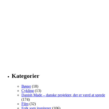
Kategorier
Bøger
(18)
Cykling
(13)
Danish Made – danske projekter, der er værd at sprede
(174)
Film
(32)
Folk som inspirerer
(106)