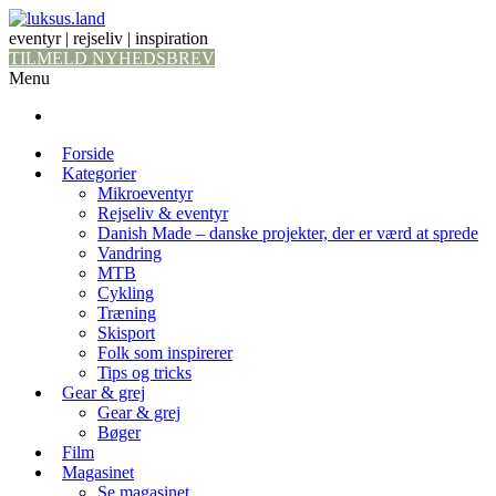
eventyr | rejseliv | inspiration
TILMELD NYHEDSBREV
Menu
Forside
Kategorier
Mikroeventyr
Rejseliv & eventyr
Danish Made – danske projekter, der er værd at sprede
Vandring
MTB
Cykling
Træning
Skisport
Folk som inspirerer
Tips og tricks
Gear & grej
Gear & grej
Bøger
Film
Magasinet
Se magasinet