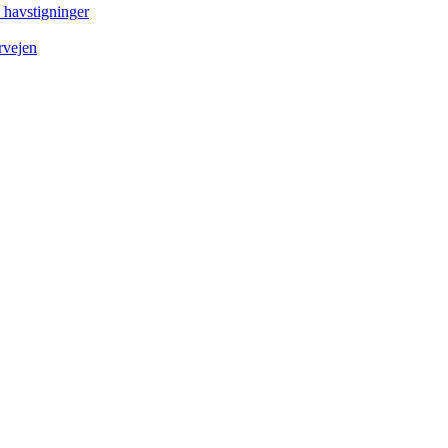
e havstigninger
rvejen