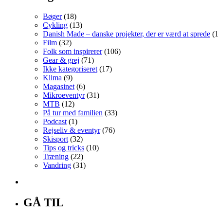
Bøger
(18)
Cykling
(13)
Danish Made – danske projekter, der er værd at sprede
(1
Film
(32)
Folk som inspirerer
(106)
Gear & grej
(71)
Ikke kategoriseret
(17)
Klima
(9)
Magasinet
(6)
Mikroeventyr
(31)
MTB
(12)
På tur med familien
(33)
Podcast
(1)
Rejseliv & eventyr
(76)
Skisport
(32)
Tips og tricks
(10)
Træning
(22)
Vandring
(31)
GÅ TIL