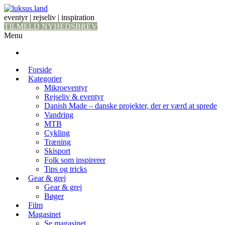
eventyr | rejseliv | inspiration
TILMELD NYHEDSBREV
Menu
Forside
Kategorier
Mikroeventyr
Rejseliv & eventyr
Danish Made – danske projekter, der er værd at sprede
Vandring
MTB
Cykling
Træning
Skisport
Folk som inspirerer
Tips og tricks
Gear & grej
Gear & grej
Bøger
Film
Magasinet
Se magasinet