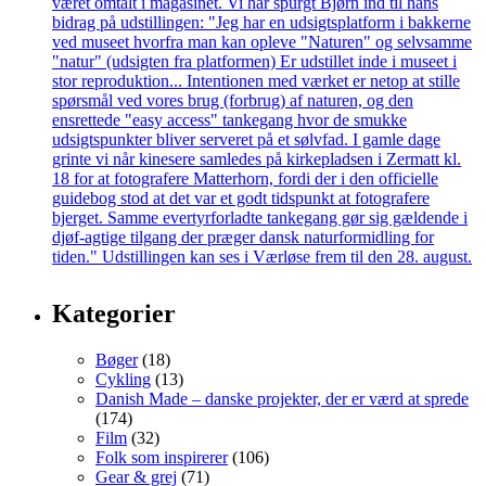
Kategorier
Bøger
(18)
Cykling
(13)
Danish Made – danske projekter, der er værd at sprede
(174)
Film
(32)
Folk som inspirerer
(106)
Gear & grej
(71)