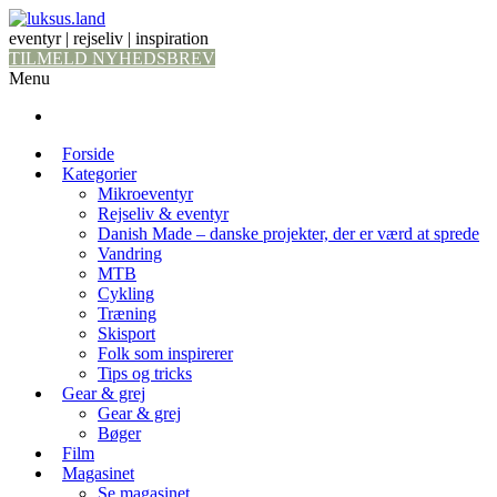
eventyr | rejseliv | inspiration
TILMELD NYHEDSBREV
Menu
Forside
Kategorier
Mikroeventyr
Rejseliv & eventyr
Danish Made – danske projekter, der er værd at sprede
Vandring
MTB
Cykling
Træning
Skisport
Folk som inspirerer
Tips og tricks
Gear & grej
Gear & grej
Bøger
Film
Magasinet
Se magasinet