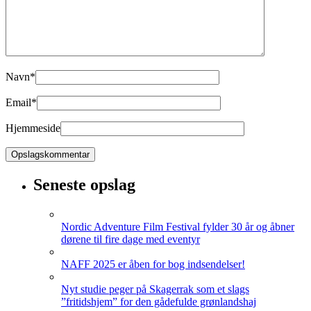
Navn
*
Email
*
Hjemmeside
Seneste opslag
Nordic Adventure Film Festival fylder 30 år og åbner
dørene til fire dage med eventyr
NAFF 2025 er åben for bog indsendelser!
Nyt studie peger på Skagerrak som et slags
”fritidshjem” for den gådefulde grønlandshaj