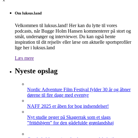
×
Om luksus.land
Velkommen til luksus.land! Her kan du lytte til vores
podcasts, når Bugge Holm Hansen kommenterer på stort og
småt, undersøger og interviewer. Du kan også hente
inspiration til dit rejseliv eller læse om aktuelle sportsprofiler
lige her i luksus.land
Læs mere
Nyeste opslag
Nordic Adventure Film Festival fylder 30 år og åbner
dørene til fire dage med eventyr
NAFF 2025 er åben for bog indsendelser!
Nyt studie peger på Skagerrak som et slags
”fritidshjem” for den gådefulde grønlandshaj