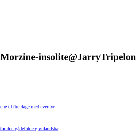
Morzine-insolite@JarryTripelon
ene til fire dage med eventyr
 for den gådefulde grønlandshaj