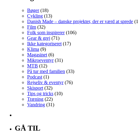
Bøger
(18)
Cykling
(13)
Danish Made – danske projekter, der er værd at sprede
(1
Film
(32)
Folk som inspirerer
(106)
Gear & grej
(71)
Ikke kategoriseret
(17)
Klima
(9)
Magasinet
(6)
Mikroeventyr
(31)
MTB
(12)
På tur med familien
(33)
Podcast
(1)
Rejseliv & eventyr
(76)
Skisport
(32)
Tips og tricks
(10)
Træning
(22)
Vandring
(31)
GÅ TIL