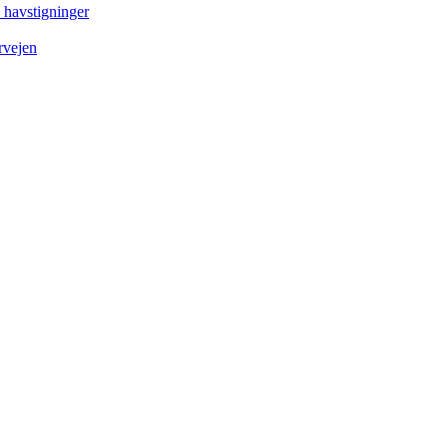
e havstigninger
rvejen