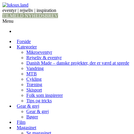
eventyr | rejseliv | inspiration
TILMELD NYHEDSBREV
Menu
Forside
Kategorier
Mikroeventyr
Rejseliv & eventyr
Danish Made – danske projekter, der er værd at sprede
Vandring
MTB
Cykling
Træning
Skisport
Folk som inspirerer
Tips og tricks
Gear & grej
Gear & grej
Bøger
Film
Magasinet
Se magasinet