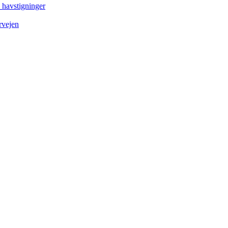
e havstigninger
rvejen