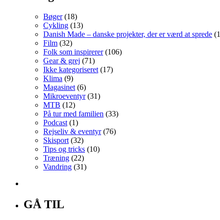
Bøger
(18)
Cykling
(13)
Danish Made – danske projekter, der er værd at sprede
(1
Film
(32)
Folk som inspirerer
(106)
Gear & grej
(71)
Ikke kategoriseret
(17)
Klima
(9)
Magasinet
(6)
Mikroeventyr
(31)
MTB
(12)
På tur med familien
(33)
Podcast
(1)
Rejseliv & eventyr
(76)
Skisport
(32)
Tips og tricks
(10)
Træning
(22)
Vandring
(31)
GÅ TIL