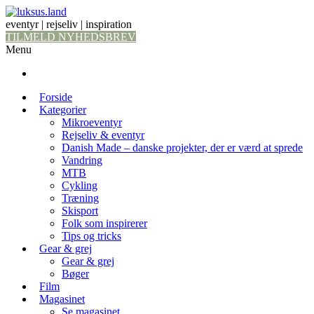
eventyr | rejseliv | inspiration
TILMELD NYHEDSBREV
Menu
Forside
Kategorier
Mikroeventyr
Rejseliv & eventyr
Danish Made – danske projekter, der er værd at sprede
Vandring
MTB
Cykling
Træning
Skisport
Folk som inspirerer
Tips og tricks
Gear & grej
Gear & grej
Bøger
Film
Magasinet
Se magasinet