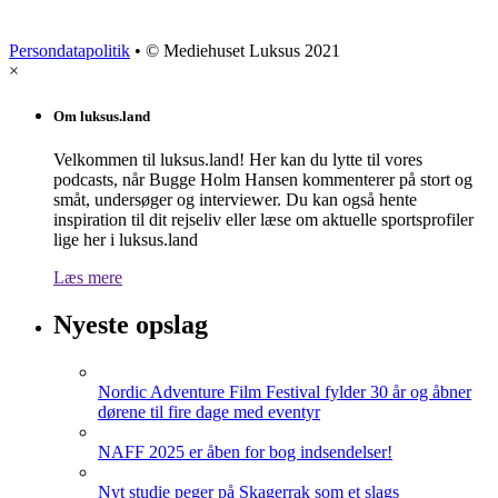
Persondatapolitik
• © Mediehuset Luksus 2021
×
Om luksus.land
Velkommen til luksus.land! Her kan du lytte til vores
podcasts, når Bugge Holm Hansen kommenterer på stort og
småt, undersøger og interviewer. Du kan også hente
inspiration til dit rejseliv eller læse om aktuelle sportsprofiler
lige her i luksus.land
Læs mere
Nyeste opslag
Nordic Adventure Film Festival fylder 30 år og åbner
dørene til fire dage med eventyr
NAFF 2025 er åben for bog indsendelser!
Nyt studie peger på Skagerrak som et slags