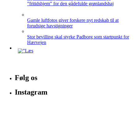
”fritidshjem” for den gådefulde grønlandshaj
Gamle luftfotos giver forskere nyt redskab til at
forudsige havstigninger
Stor bevilling skal styrke Padborg som startpunkt for
Hærvejen
Følg os
Instagram