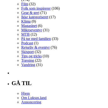
Film
(32)
Folk som inspirerer
(106)
Gear & grej
(71)
Ikke kategoriseret
(17)
Klima
(9)
Magasinet
(6)
Mikroeventyr
(31)
MTB
(12)
På tur med familien
(33)
Podcast
(1)
Rejseliv & eventyr
(76)
Skisport
(32)
Tips og tricks
(10)
Træning
(22)
Vandring
(31)
GÅ TIL
Hjem
Om Luksus.land
Annoncering