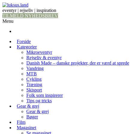
eventyr | rejseliv | inspiration
TILMELD NYHEDSBREV
Menu
Forside
Kategorier
Mikroeventyr
Rejseliv & eventyr
Danish Made – danske projekter, der er værd at sprede
Vandring
MTB
Cykling
Træning
Skisport
Folk som inspirerer
Tips og tricks
Gear & grej
Gear & grej
Bøger
Film
Magasinet
Se magasinet