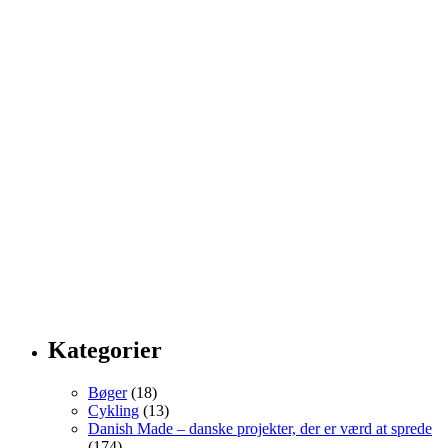
Kategorier
Bøger
(18)
Cykling
(13)
Danish Made – danske projekter, der er værd at sprede
(174)