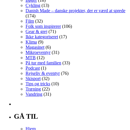
Bøger
(18)
Cykling
(13)
Danish Made – danske projekter, der er værd at sprede
(174)
Film
(32)
Folk som inspirerer
(106)
Gear & grej
(71)
Ikke kategoriseret
(17)
Klima
(9)
Magasinet
(6)
Mikroeventyr
(31)
MTB
(12)
På tur med familien
(33)
Podcast
(1)
Rejseliv & eventyr
(76)
Skisport
(32)
Tips og tricks
(10)
Træning
(22)
Vandring
(31)
GÅ TIL
Hjem