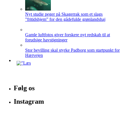
Nyt studie peger på Skagerrak som et slags
”fritidshjem” for den gådefulde grønlandshaj
Gamle luftfotos giver forskere nyt redskab til at
forudsige havstigninger
Stor bevilling skal styrke Padborg som startpunkt for
Hærvejen
Følg os
Instagram