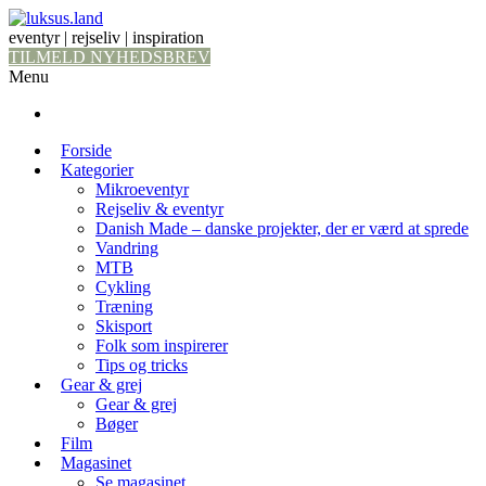
eventyr | rejseliv | inspiration
TILMELD NYHEDSBREV
Menu
Forside
Kategorier
Mikroeventyr
Rejseliv & eventyr
Danish Made – danske projekter, der er værd at sprede
Vandring
MTB
Cykling
Træning
Skisport
Folk som inspirerer
Tips og tricks
Gear & grej
Gear & grej
Bøger
Film
Magasinet
Se magasinet