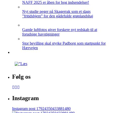
NAFF 2025 er åben for bog indsendelser!
Nyt studie peger på Skagerrak som et slags
”fritidshjem” for den gådefulde grønlandshaj
Gamle luftfotos giver forskere nyt redskab til at
forudsige havstigninger
Stor bevilling skal styrke Padborg som startpunkt for
Hærvejen
Følg os
Instagram
Instagram post 17924350433881480