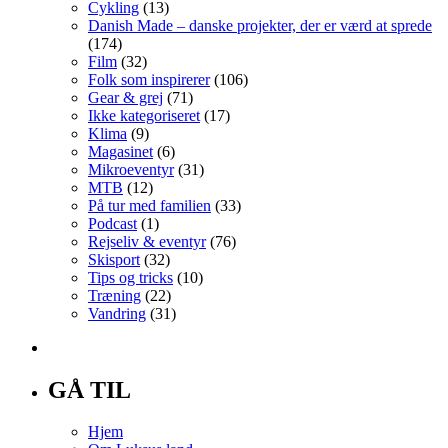
Cykling
(13)
Danish Made – danske projekter, der er værd at sprede
(174)
Film
(32)
Folk som inspirerer
(106)
Gear & grej
(71)
Ikke kategoriseret
(17)
Klima
(9)
Magasinet
(6)
Mikroeventyr
(31)
MTB
(12)
På tur med familien
(33)
Podcast
(1)
Rejseliv & eventyr
(76)
Skisport
(32)
Tips og tricks
(10)
Træning
(22)
Vandring
(31)
GÅ TIL
Hjem