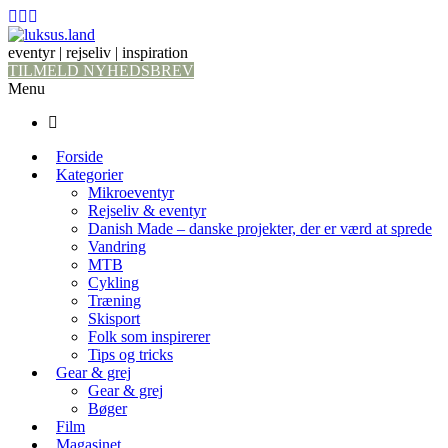
eventyr | rejseliv | inspiration
TILMELD NYHEDSBREV
Menu
Forside
Kategorier
Mikroeventyr
Rejseliv & eventyr
Danish Made – danske projekter, der er værd at sprede
Vandring
MTB
Cykling
Træning
Skisport
Folk som inspirerer
Tips og tricks
Gear & grej
Gear & grej
Bøger
Film
Magasinet