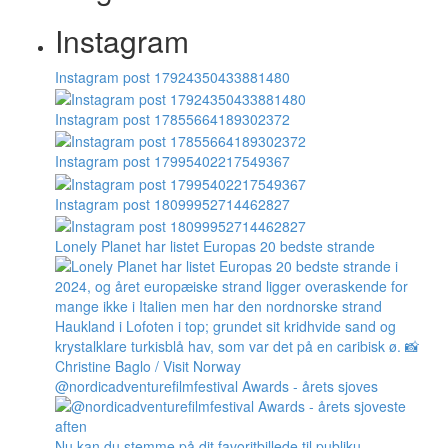
Instagram
Instagram post 17924350433881480
Instagram post 17855664189302372
Instagram post 17995402217549367
Instagram post 18099952714462827
Lonely Planet har listet Europas 20 bedste strande
@nordicadventurefilmfestival Awards - årets sjoves
Nu kan du stemme på dit favoritbillede til publiku