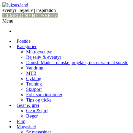
eventyr | rejseliv | inspiration
TILMELD NYHEDSBREV
Menu
Forside
Kategorier
Mikroeventyr
Rejseliv & eventyr
Danish Made – danske projekter, der er værd at sprede
Vandring
MTB
Cykling
Træning
Skisport
Folk som inspirerer
Tips og tricks
Gear & grej
Gear & grej
Bøger
Film
Magasinet
Se magasinet