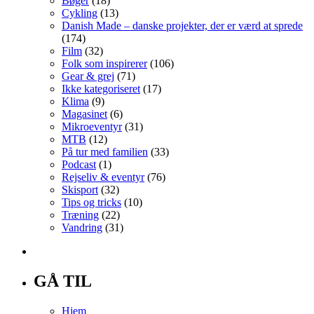
Bøger
(18)
Cykling
(13)
Danish Made – danske projekter, der er værd at sprede
(174)
Film
(32)
Folk som inspirerer
(106)
Gear & grej
(71)
Ikke kategoriseret
(17)
Klima
(9)
Magasinet
(6)
Mikroeventyr
(31)
MTB
(12)
På tur med familien
(33)
Podcast
(1)
Rejseliv & eventyr
(76)
Skisport
(32)
Tips og tricks
(10)
Træning
(22)
Vandring
(31)
GÅ TIL
Hjem