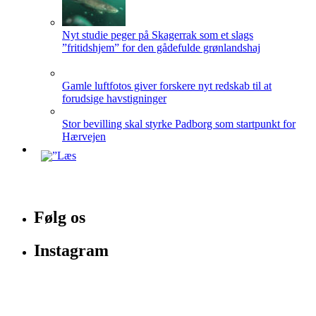
Nyt studie peger på Skagerrak som et slags
”fritidshjem” for den gådefulde grønlandshaj
Gamle luftfotos giver forskere nyt redskab til at
forudsige havstigninger
Stor bevilling skal styrke Padborg som startpunkt for
Hærvejen
Følg os
Instagram