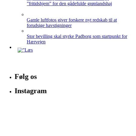
”fritidshjem” for den gådefulde grønlandshaj
Gamle luftfotos giver forskere nyt redskab til at
forudsige havstigninger
Stor bevilling skal styrke Padborg som startpunkt for
Hærvejen
Følg os
Instagram