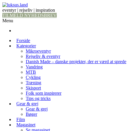
eventyr | rejseliv | inspiration
TILMELD NYHEDSBREV
Menu
Forside
Kategorier
Mikroeventyr
Rejseliv & eventyr
Danish Made – danske projekter, der er værd at sprede
Vandring
MTB
Cykling
Træning
Skisport
Folk som inspirerer
Tips og tricks
Gear & grej
Gear & grej
Bøger
Film
Magasinet
Se magasinet