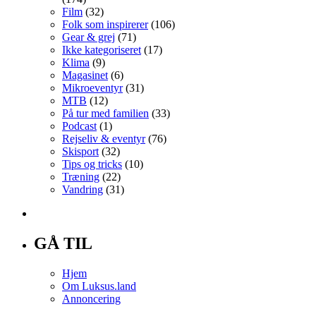
Film
(32)
Folk som inspirerer
(106)
Gear & grej
(71)
Ikke kategoriseret
(17)
Klima
(9)
Magasinet
(6)
Mikroeventyr
(31)
MTB
(12)
På tur med familien
(33)
Podcast
(1)
Rejseliv & eventyr
(76)
Skisport
(32)
Tips og tricks
(10)
Træning
(22)
Vandring
(31)
GÅ TIL
Hjem
Om Luksus.land
Annoncering