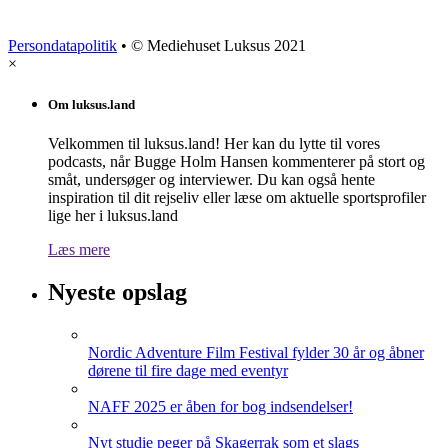
Persondatapolitik
• © Mediehuset Luksus 2021
×
Om luksus.land
Velkommen til luksus.land! Her kan du lytte til vores
podcasts, når Bugge Holm Hansen kommenterer på stort og
småt, undersøger og interviewer. Du kan også hente
inspiration til dit rejseliv eller læse om aktuelle sportsprofiler
lige her i luksus.land
Læs mere
Nyeste opslag
Nordic Adventure Film Festival fylder 30 år og åbner
dørene til fire dage med eventyr
NAFF 2025 er åben for bog indsendelser!
Nyt studie peger på Skagerrak som et slags