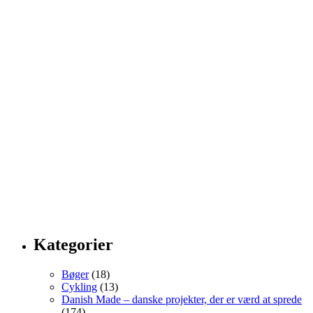
Kategorier
Bøger
(18)
Cykling
(13)
Danish Made – danske projekter, der er værd at sprede
(174)