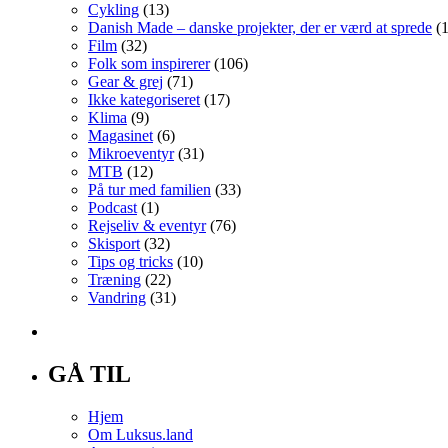
Cykling
(13)
Danish Made – danske projekter, der er værd at sprede
(1
Film
(32)
Folk som inspirerer
(106)
Gear & grej
(71)
Ikke kategoriseret
(17)
Klima
(9)
Magasinet
(6)
Mikroeventyr
(31)
MTB
(12)
På tur med familien
(33)
Podcast
(1)
Rejseliv & eventyr
(76)
Skisport
(32)
Tips og tricks
(10)
Træning
(22)
Vandring
(31)
GÅ TIL
Hjem
Om Luksus.land