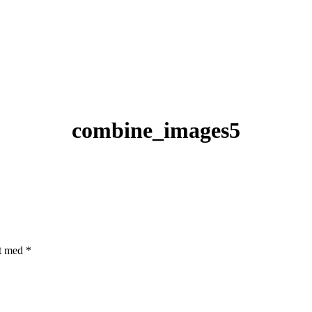
combine_images5
et med
*