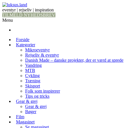
eventyr | rejseliv | inspiration
TILMELD NYHEDSBREV
Menu
Forside
Kategorier
Mikroeventyr
Rejseliv & eventyr
Danish Made – danske projekter, der er værd at sprede
Vandring
MTB
Cykling
Træning
Skisport
Folk som inspirerer
Tips og tricks
Gear & grej
Gear & grej
Bøger
Film
Magasinet
Se magasinet