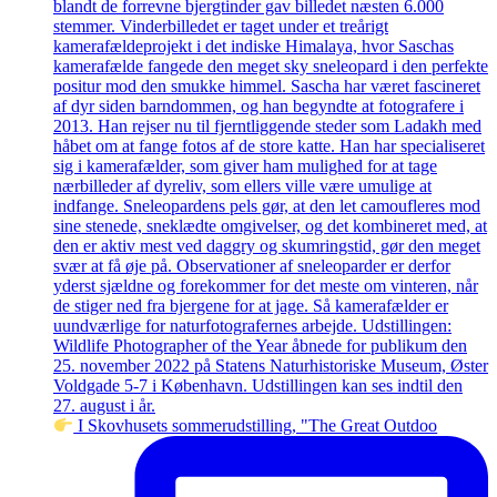
I Skovhusets sommerudstilling, "The Great Outdoo