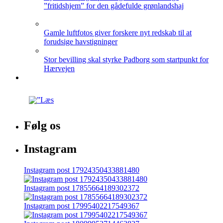
”fritidshjem” for den gådefulde grønlandshaj
Gamle luftfotos giver forskere nyt redskab til at
forudsige havstigninger
Stor bevilling skal styrke Padborg som startpunkt for
Hærvejen
Følg os
Instagram
Instagram post 17924350433881480
Instagram post 17855664189302372
Instagram post 17995402217549367