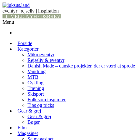
eventyr | rejseliv | inspiration
TILMELD NYHEDSBREV
Menu
Forside
Kategorier
Mikroeventyr
Rejseliv & eventyr
Danish Made – danske projekter, der er værd at sprede
Vandring
MTB
Cykling
Træning
Skisport
Folk som inspirerer
Tips og tricks
Gear & grej
Gear & grej
Bøger
Film
Magasinet
Se magasinet