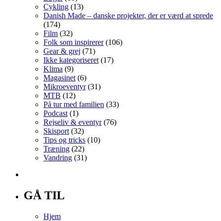
Cykling
(13)
Danish Made – danske projekter, der er værd at sprede
(174)
Film
(32)
Folk som inspirerer
(106)
Gear & grej
(71)
Ikke kategoriseret
(17)
Klima
(9)
Magasinet
(6)
Mikroeventyr
(31)
MTB
(12)
På tur med familien
(33)
Podcast
(1)
Rejseliv & eventyr
(76)
Skisport
(32)
Tips og tricks
(10)
Træning
(22)
Vandring
(31)
GÅ TIL
Hjem