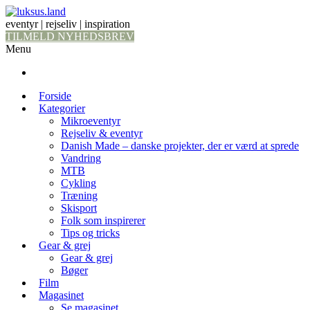
eventyr | rejseliv | inspiration
TILMELD NYHEDSBREV
Menu
Forside
Kategorier
Mikroeventyr
Rejseliv & eventyr
Danish Made – danske projekter, der er værd at sprede
Vandring
MTB
Cykling
Træning
Skisport
Folk som inspirerer
Tips og tricks
Gear & grej
Gear & grej
Bøger
Film
Magasinet
Se magasinet