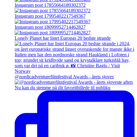
Instagram post 17855664189302372
Instagram post 17995402217549367
Instagram post 18099952714462827
Lonely Planet har listet Europas 20 bedste strande
@nordicadventurefilmfestival Awards - årets sjoves
Nu kan du stemme på dit favoritbillede til publiku