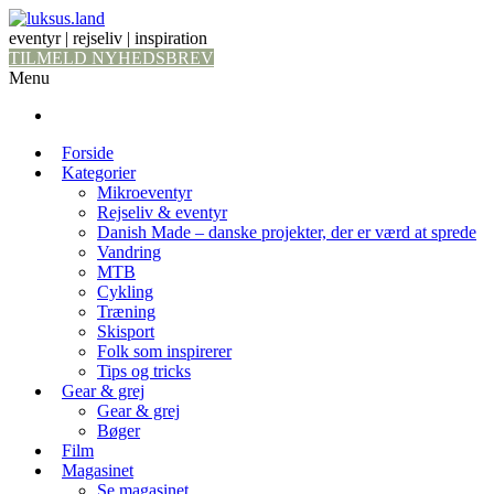
eventyr | rejseliv | inspiration
TILMELD NYHEDSBREV
Menu
Forside
Kategorier
Mikroeventyr
Rejseliv & eventyr
Danish Made – danske projekter, der er værd at sprede
Vandring
MTB
Cykling
Træning
Skisport
Folk som inspirerer
Tips og tricks
Gear & grej
Gear & grej
Bøger
Film
Magasinet
Se magasinet