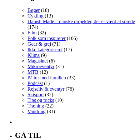
Bøger
(18)
Cykling
(13)
Danish Made – danske projekter, der er værd at sprede
(174)
Film
(32)
Folk som inspirerer
(106)
Gear & grej
(71)
Ikke kategoriseret
(17)
Klima
(9)
Magasinet
(6)
Mikroeventyr
(31)
MTB
(12)
På tur med familien
(33)
Podcast
(1)
Rejseliv & eventyr
(76)
Skisport
(32)
Tips og tricks
(10)
Træning
(22)
Vandring
(31)
GÅ TIL