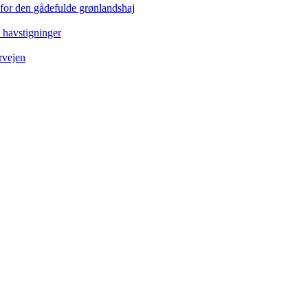
 for den gådefulde grønlandshaj
e havstigninger
rvejen