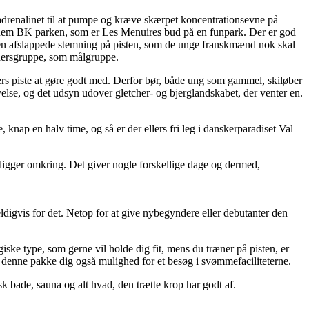
å adrenalinet til at pumpe og kræve skærpet koncentrationsevne på
gennem BK parken, som er Les Menuires bud på en funpark. Der er god
r den afslappede stemning på pisten, som de unge franskmænd nok skal
aldersgruppe, som målgruppe.
ters piste at gøre godt med. Derfor bør, både ung som gammel, skiløber
else, og det udsyn udover gletcher- og bjerglandskabet, der venter en.
 knap en halv time, og så er der ellers fri leg i danskerparadiset Val
 ligger omkring. Det giver nogle forskellige dage og dermed,
ldigvis for det. Netop for at give nybegyndere eller debutanter den
ke type, som gerne vil holde dig fit, mens du træner på pisten, er
er denne pakke dig også mulighed for et besøg i svømmefaciliteterne.
sk bade, sauna og alt hvad, den trætte krop har godt af.