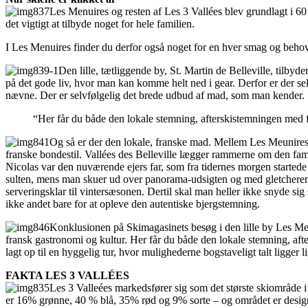
Les Menuires og resten af Les 3 Vallées blev grundlagt i 6
det vigtigt at tilbyde noget for hele familien.
I Les Menuires finder du derfor også noget for en hver smag og behov, 
Den lille, tætliggende by, St. Martin de Belleville, tilby
på det gode liv, hvor man kan komme helt ned i gear. Derfor er der sel
nævne. Der er selvfølgelig det brede udbud af mad, som man kender.
“Her får du både den lokale stemning, afterskistemningen med fu
Og så er der den lokale, franske mad. Mellem Les Meunires o
franske bondestil. Vallées des Belleville lægger rammerne om den fami
Nicolas var den nuværende ejers far, som fra tidernes morgen startede
sulten, mens man skuer ud over panorama-udsigten og med gletcheren 
serveringsklar til vintersæsonen. Dertil skal man heller ikke snyde sig
ikke andet bare for at opleve den autentiske bjergstemning.
Konklusionen på Skimagasinets besøg i den lille by Les Menui
fransk gastronomi og kultur. Her får du både den lokale stemning, aft
lagt op til en hyggelig tur, hvor mulighederne bogstaveligt talt ligger 
FAKTA LES 3 VALLÉES
Les 3 Valleées markedsfører sig som det største skiområde i
er 16% grønne, 40 % blå, 35% rød og 9% sorte – og området er desig