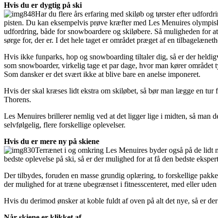
Hvis du er dygtig på ski
Har du flere års erfaring med skiløb og tørster efter udfor
pisten. Du kan eksempelvis prøve kræfter med Les Menuires olympiske
udfordring, både for snowboardere og skiløbere. Så muligheden for at 
sørge for, der er. I det hele taget er området præget af en tilbagelæne
Hvis ikke funparks, hop og snowboarding tiltaler dig, så er der heldi
som snowboarder, virkelig tage et par dage, hvor man kører området ty
Som dansker er det svært ikke at blive bare en anelse imponeret.
Hvis der skal kræses lidt ekstra om skiløbet, så bør man lægge en tur f
Thorens.
Les Menuires brillerer nemlig ved at det ligger lige i midten, så man
selvfølgelig, flere forskellige oplevelser.
Hvis du er mere ny på skiene
Terrænet i og omkring Les Menuires byder også på de lidt mi
bedste oplevelse på ski, så er der mulighed for at få den bedste eksper
Der tilbydes, foruden en masse grundig oplæring, to forskellige pakke
der mulighed for at træne ubegrænset i fitnesscenteret, med eller ude
Hvis du derimod ønsker at koble fuldt af oven på alt det nye, så er de
Når skiene er klikket af