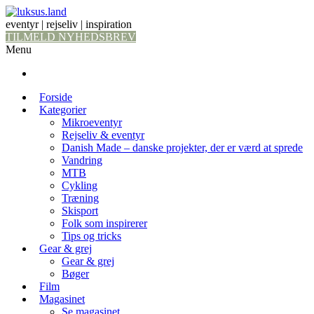
eventyr | rejseliv | inspiration
TILMELD NYHEDSBREV
Menu
Forside
Kategorier
Mikroeventyr
Rejseliv & eventyr
Danish Made – danske projekter, der er værd at sprede
Vandring
MTB
Cykling
Træning
Skisport
Folk som inspirerer
Tips og tricks
Gear & grej
Gear & grej
Bøger
Film
Magasinet
Se magasinet