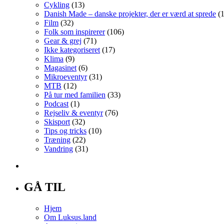
Cykling
(13)
Danish Made – danske projekter, der er værd at sprede
(1
Film
(32)
Folk som inspirerer
(106)
Gear & grej
(71)
Ikke kategoriseret
(17)
Klima
(9)
Magasinet
(6)
Mikroeventyr
(31)
MTB
(12)
På tur med familien
(33)
Podcast
(1)
Rejseliv & eventyr
(76)
Skisport
(32)
Tips og tricks
(10)
Træning
(22)
Vandring
(31)
GÅ TIL
Hjem
Om Luksus.land