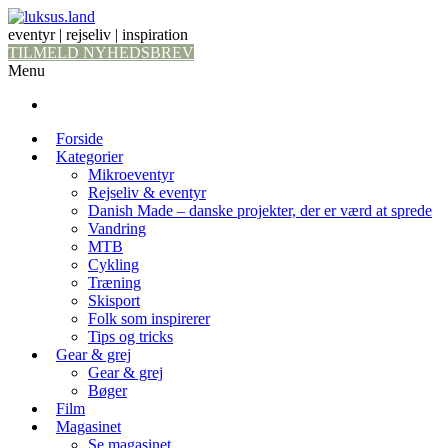
eventyr | rejseliv | inspiration
TILMELD NYHEDSBREV
Menu
Forside
Kategorier
Mikroeventyr
Rejseliv & eventyr
Danish Made – danske projekter, der er værd at sprede
Vandring
MTB
Cykling
Træning
Skisport
Folk som inspirerer
Tips og tricks
Gear & grej
Gear & grej
Bøger
Film
Magasinet
Se magasinet