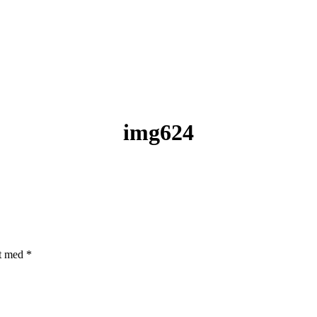
img624
et med
*