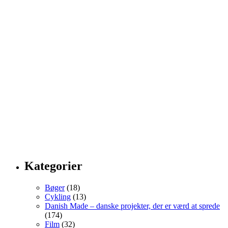
Kategorier
Bøger
(18)
Cykling
(13)
Danish Made – danske projekter, der er værd at sprede
(174)
Film
(32)