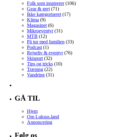
Folk som inspirerer
(106)
Gear & grej
(71)
Ikke kategoriseret
(17)
Klima
(9)
Magasinet
(6)
Mikroeventyr
(31)
MTB
(12)
På tur med familien
(33)
Podcast
(1)
Rejseliv & eventyr
(76)
Skisport
(32)
Tips og tricks
(10)
Træning
(22)
Vandring
(31)
GÅ TIL
Hjem
Om Luksus.land
Annoncering
Følg os