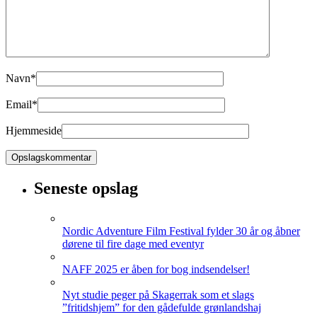
Navn
*
Email
*
Hjemmeside
Seneste opslag
Nordic Adventure Film Festival fylder 30 år og åbner
dørene til fire dage med eventyr
NAFF 2025 er åben for bog indsendelser!
Nyt studie peger på Skagerrak som et slags
”fritidshjem” for den gådefulde grønlandshaj