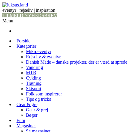
eventyr | rejseliv | inspiration
TILMELD NYHEDSBREV
Menu
Forside
Kategorier
Mikroeventyr
Rejseliv & eventyr
Danish Made – danske projekter, der er værd at sprede
Vandring
MTB
Cykling
Træning
Skisport
Folk som inspirerer
Tips og tricks
Gear & grej
Gear & grej
Bøger
Film
Magasinet
Se magasinet