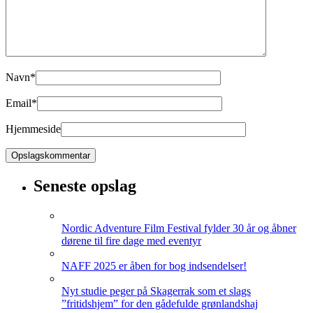
Navn
*
Email
*
Hjemmeside
Seneste opslag
Nordic Adventure Film Festival fylder 30 år og åbner
dørene til fire dage med eventyr
NAFF 2025 er åben for bog indsendelser!
Nyt studie peger på Skagerrak som et slags
”fritidshjem” for den gådefulde grønlandshaj