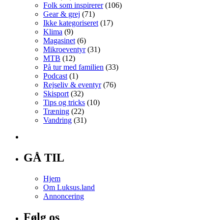
Folk som inspirerer
(106)
Gear & grej
(71)
Ikke kategoriseret
(17)
Klima
(9)
Magasinet
(6)
Mikroeventyr
(31)
MTB
(12)
På tur med familien
(33)
Podcast
(1)
Rejseliv & eventyr
(76)
Skisport
(32)
Tips og tricks
(10)
Træning
(22)
Vandring
(31)
GÅ TIL
Hjem
Om Luksus.land
Annoncering
Følg os