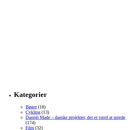
Kategorier
Bøger
(18)
Cykling
(13)
Danish Made – danske projekter, der er værd at sprede
(174)
Film
(32)