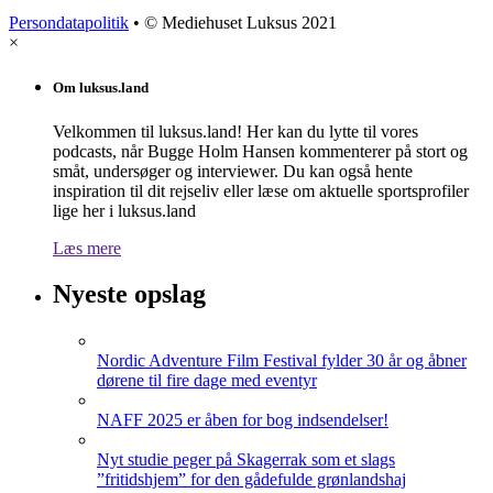
Persondatapolitik
• © Mediehuset Luksus 2021
×
Om luksus.land
Velkommen til luksus.land! Her kan du lytte til vores
podcasts, når Bugge Holm Hansen kommenterer på stort og
småt, undersøger og interviewer. Du kan også hente
inspiration til dit rejseliv eller læse om aktuelle sportsprofiler
lige her i luksus.land
Læs mere
Nyeste opslag
Nordic Adventure Film Festival fylder 30 år og åbner
dørene til fire dage med eventyr
NAFF 2025 er åben for bog indsendelser!
Nyt studie peger på Skagerrak som et slags
”fritidshjem” for den gådefulde grønlandshaj