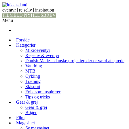
eventyr | rejseliv | inspiration
TILMELD NYHEDSBREV
Menu
Forside
Kategorier
Mikroeventyr
Rejseliv & eventyr
Danish Made – danske projekter, der er værd at sprede
Vandring
MTB
Cykling
Træning
Skisport
Folk som inspirerer
Tips og tricks
Gear & grej
Gear & grej
Bøger
Film
Magasinet
Se magasinet