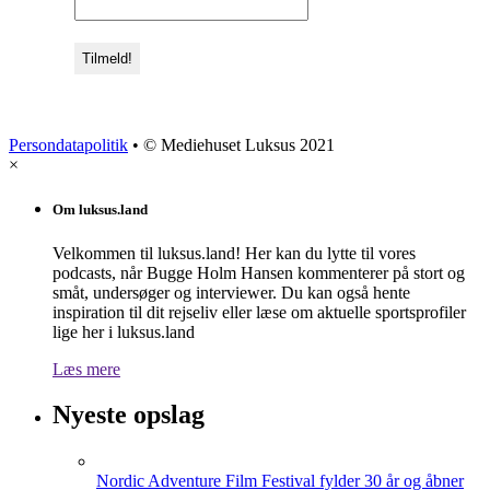
Persondatapolitik
• © Mediehuset Luksus 2021
×
Om luksus.land
Velkommen til luksus.land! Her kan du lytte til vores
podcasts, når Bugge Holm Hansen kommenterer på stort og
småt, undersøger og interviewer. Du kan også hente
inspiration til dit rejseliv eller læse om aktuelle sportsprofiler
lige her i luksus.land
Læs mere
Nyeste opslag
Nordic Adventure Film Festival fylder 30 år og åbner