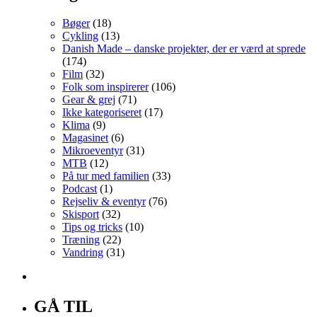
Bøger
(18)
Cykling
(13)
Danish Made – danske projekter, der er værd at sprede
(174)
Film
(32)
Folk som inspirerer
(106)
Gear & grej
(71)
Ikke kategoriseret
(17)
Klima
(9)
Magasinet
(6)
Mikroeventyr
(31)
MTB
(12)
På tur med familien
(33)
Podcast
(1)
Rejseliv & eventyr
(76)
Skisport
(32)
Tips og tricks
(10)
Træning
(22)
Vandring
(31)
GÅ TIL