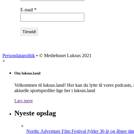
E-mail
*
Persondatapolitik
• © Mediehuset Luksus 2021
×
Om luksus.land
Velkommen til luksus.land! Her kan du lytte til vores podcasts,
aktuelle sportsprofiler lige her i luksus.land
Læs mere
Nyeste opslag
Nordic Adventure Film Festival fylder 30 år og åbner dør