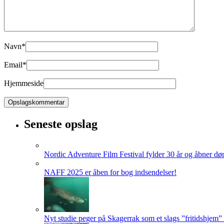
Navn
*
Email
*
Hjemmeside
Seneste opslag
Nordic Adventure Film Festival fylder 30 år og åbner dør
NAFF 2025 er åben for bog indsendelser!
Nyt studie peger på Skagerrak som et slags ”fritidshjem”