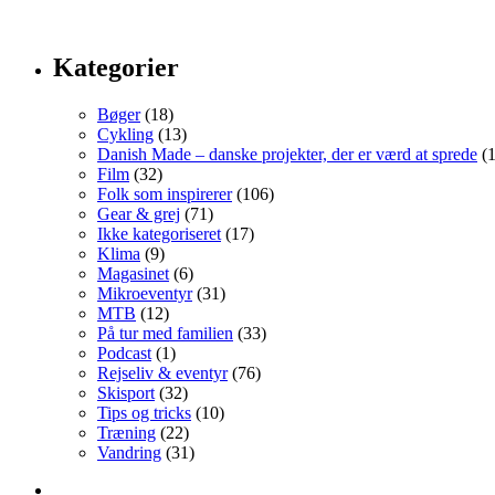
Kategorier
Bøger
(18)
Cykling
(13)
Danish Made – danske projekter, der er værd at sprede
(1
Film
(32)
Folk som inspirerer
(106)
Gear & grej
(71)
Ikke kategoriseret
(17)
Klima
(9)
Magasinet
(6)
Mikroeventyr
(31)
MTB
(12)
På tur med familien
(33)
Podcast
(1)
Rejseliv & eventyr
(76)
Skisport
(32)
Tips og tricks
(10)
Træning
(22)
Vandring
(31)