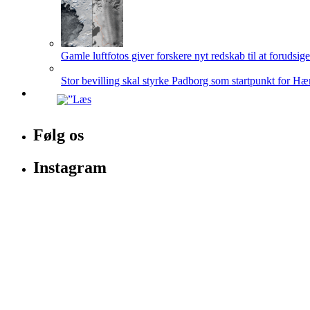
Gamle luftfotos giver forskere nyt redskab til at forudsig
Stor bevilling skal styrke Padborg som startpunkt for Hæ
Følg os
Instagram