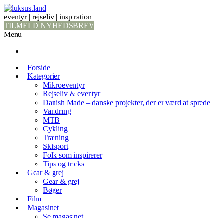
eventyr | rejseliv | inspiration
TILMELD NYHEDSBREV
Menu
Forside
Kategorier
Mikroeventyr
Rejseliv & eventyr
Danish Made – danske projekter, der er værd at sprede
Vandring
MTB
Cykling
Træning
Skisport
Folk som inspirerer
Tips og tricks
Gear & grej
Gear & grej
Bøger
Film
Magasinet
Se magasinet