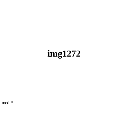
img1272
et med
*