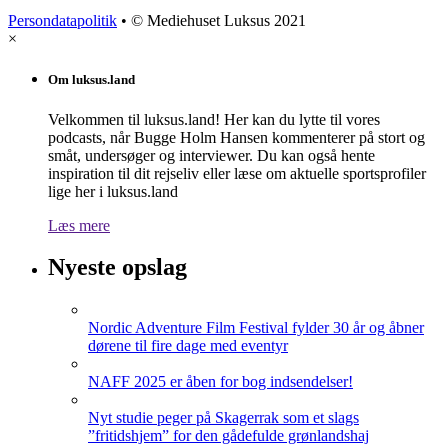
Persondatapolitik
• © Mediehuset Luksus 2021
×
Om luksus.land
Velkommen til luksus.land! Her kan du lytte til vores
podcasts, når Bugge Holm Hansen kommenterer på stort og
småt, undersøger og interviewer. Du kan også hente
inspiration til dit rejseliv eller læse om aktuelle sportsprofiler
lige her i luksus.land
Læs mere
Nyeste opslag
Nordic Adventure Film Festival fylder 30 år og åbner
dørene til fire dage med eventyr
NAFF 2025 er åben for bog indsendelser!
Nyt studie peger på Skagerrak som et slags
”fritidshjem” for den gådefulde grønlandshaj