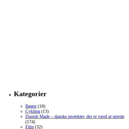
Kategorier
Bøger
(18)
Cykling
(13)
Danish Made – danske projekter, der er værd at sprede
(174)
Film
(32)