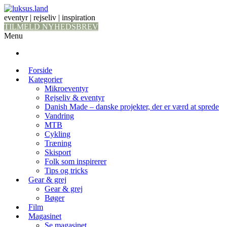
eventyr | rejseliv | inspiration
TILMELD NYHEDSBREV
Menu
Forside
Kategorier
Mikroeventyr
Rejseliv & eventyr
Danish Made – danske projekter, der er værd at sprede
Vandring
MTB
Cykling
Træning
Skisport
Folk som inspirerer
Tips og tricks
Gear & grej
Gear & grej
Bøger
Film
Magasinet
Se magasinet