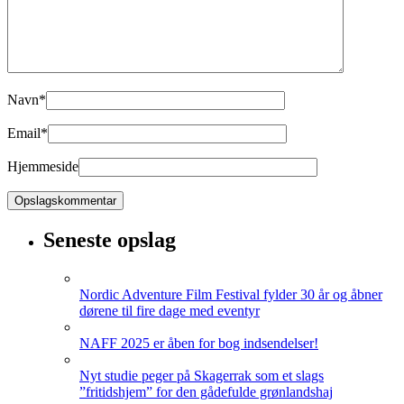
Navn
*
Email
*
Hjemmeside
Seneste opslag
Nordic Adventure Film Festival fylder 30 år og åbner
dørene til fire dage med eventyr
NAFF 2025 er åben for bog indsendelser!
Nyt studie peger på Skagerrak som et slags
”fritidshjem” for den gådefulde grønlandshaj