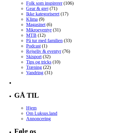
Folk som inspirerer
(106)
Gear & grej
(71)
Ikke kategoriseret
(17)
Klima
(9)
Magasinet
(6)
Mikroeventyr
(31)
MTB
(12)
På tur med familien
(33)
Podcast
(1)
Rejseliv & eventyr
(76)
Skisport
(32)
Tips og tricks
(10)
Træning
(22)
Vandring
(31)
GÅ TIL
Hjem
Om Luksus.land
Annoncering
Følg os