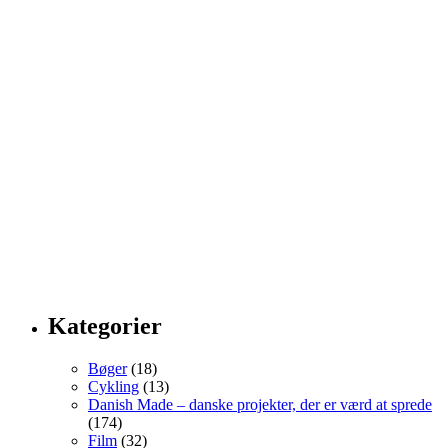
Kategorier
Bøger
(18)
Cykling
(13)
Danish Made – danske projekter, der er værd at sprede
(174)
Film
(32)