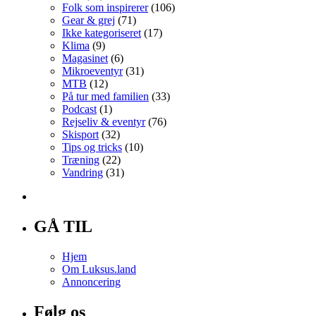
Folk som inspirerer
(106)
Gear & grej
(71)
Ikke kategoriseret
(17)
Klima
(9)
Magasinet
(6)
Mikroeventyr
(31)
MTB
(12)
På tur med familien
(33)
Podcast
(1)
Rejseliv & eventyr
(76)
Skisport
(32)
Tips og tricks
(10)
Træning
(22)
Vandring
(31)
GÅ TIL
Hjem
Om Luksus.land
Annoncering
Følg os