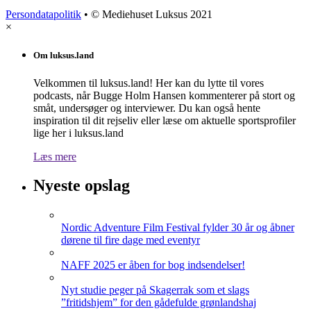
Persondatapolitik
• © Mediehuset Luksus 2021
×
Om luksus.land
Velkommen til luksus.land! Her kan du lytte til vores
podcasts, når Bugge Holm Hansen kommenterer på stort og
småt, undersøger og interviewer. Du kan også hente
inspiration til dit rejseliv eller læse om aktuelle sportsprofiler
lige her i luksus.land
Læs mere
Nyeste opslag
Nordic Adventure Film Festival fylder 30 år og åbner
dørene til fire dage med eventyr
NAFF 2025 er åben for bog indsendelser!
Nyt studie peger på Skagerrak som et slags
”fritidshjem” for den gådefulde grønlandshaj