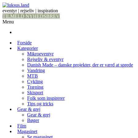
eventyr | rejseliv | inspiration
TILMELD NYHEDSBREV
Menu
Forside
Kategorier
Mikroeventyr
Rejseliv & eventyr
Danish Made – danske projekter, der er værd at sprede
Vandring
MTB
Cykling
Træning
Skisport
Folk som inspirerer
Tips og tricks
Gear & grej
Gear & grej
Bøger
Film
Magasinet
Se magasinet