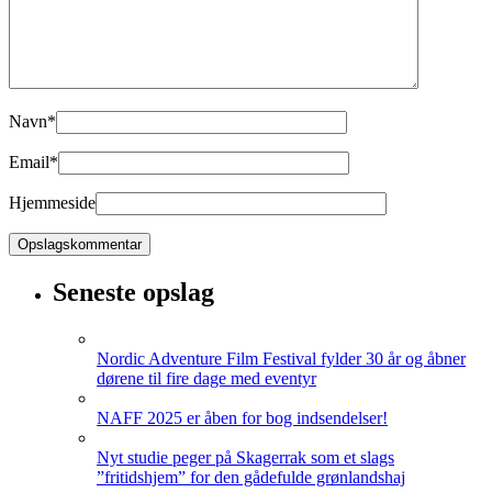
Navn
*
Email
*
Hjemmeside
Seneste opslag
Nordic Adventure Film Festival fylder 30 år og åbner
dørene til fire dage med eventyr
NAFF 2025 er åben for bog indsendelser!
Nyt studie peger på Skagerrak som et slags
”fritidshjem” for den gådefulde grønlandshaj