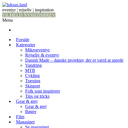
eventyr | rejseliv | inspiration
TILMELD NYHEDSBREV
Menu
Forside
Kategorier
Mikroeventyr
Rejseliv & eventyr
Danish Made – danske projekter, der er værd at sprede
Vandring
MTB
Cykling
Træning
Skisport
Folk som inspirerer
Tips og tricks
Gear & grej
Gear & grej
Bøger
Film
Magasinet
Se magasinet