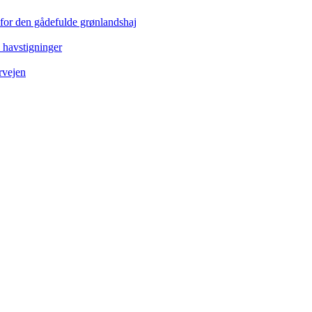
 for den gådefulde grønlandshaj
e havstigninger
rvejen