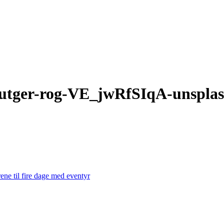
utger-rog-VE_jwRfSIqA-unspla
ene til fire dage med eventyr