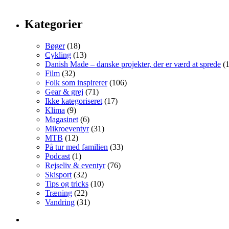
Kategorier
Bøger
(18)
Cykling
(13)
Danish Made – danske projekter, der er værd at sprede
(1
Film
(32)
Folk som inspirerer
(106)
Gear & grej
(71)
Ikke kategoriseret
(17)
Klima
(9)
Magasinet
(6)
Mikroeventyr
(31)
MTB
(12)
På tur med familien
(33)
Podcast
(1)
Rejseliv & eventyr
(76)
Skisport
(32)
Tips og tricks
(10)
Træning
(22)
Vandring
(31)