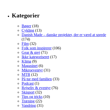
Kategorier
Bøger
(18)
Cykling
(13)
Danish Made – danske projekter, der er værd at sprede
(174)
Film
(32)
Folk som inspirerer
(106)
Gear & grej
(71)
Ikke kategoriseret
(17)
Klima
(9)
Magasinet
(6)
Mikroeventyr
(31)
MTB
(12)
På tur med familien
(33)
Podcast
(1)
Rejseliv & eventyr
(76)
Skisport
(32)
Tips og tricks
(10)
Træning
(22)
Vandring
(31)