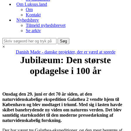
Om Luksus.land
Om
Kontakt
Nyhedsbrev
Tilmeld nyhedsbrevet
Se arkiv
×
Danish Made - danske projekter, der er værd at sprede
Jubilæum: Den største
opdagelse i 100 år
Onsdag den 29. juni er det 70 år siden, at den
naturvidenskabelige ekspedition Galathea 2 vendte hjem til
København og blev modtaget i triumf. Med sig i lasten havde
skibet banebrydende ny viden om naturens verden. Det blev
samtidig startskuddet til den moderne pressedækning af
naturvidenskabelig forskning.
Der har været tre Galathea-ekspeditioner, og den mest berømte af