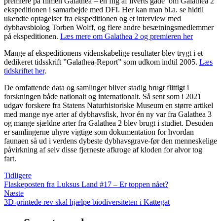
premiere på filmen Galathea – en flig af liverts gåde’ om Galathea 2
ekspeditionen i samarbejde med DFI. Her kan man bl.a. se hidtil
ukendte optagelser fra ekspeditionen og et interview med
dybhavsbiolog Torben Wolff, og flere andre besætningsmedlemmer
på ekspeditionen.
Læs mere om Galathea 2 og premieren her
Mange af ekspeditionens videnskabelige resultater blev trygt i et
dedikeret tidsskrift ”Galathea-Report” som udkom indtil 2005.
Læs
tidskriftet her
.
De omfattende data og samlinger bliver stadig brugt flittigt i
forskningen både nationalt og internationalt. Så sent som i 2021
udgav forskere fra Statens Naturhistoriske Museum en større artikel
med mange nye arter af dybhavsfisk, hvor én ny var fra Galathea 3
og mange sjældne arter fra Galathea 2 blev brugt i studiet. Desuden
er samlingerne uhyre vigtige som dokumentation for hvordan
faunaen så ud i verdens dybeste dybhavsgrave-før den menneskelige
påvirkning af selv disse fjerneste afkroge af kloden for alvor tog
fart.
Tidligere
Flaskeposten fra Luksus Land #17 – Er toppen nået?
Næste
3D-printede rev skal hjælpe biodiversiteten i Kattegat