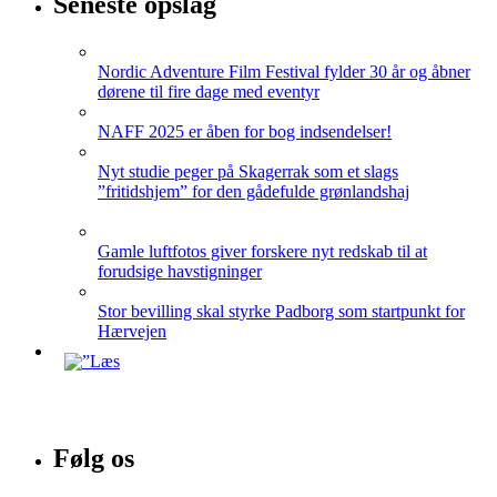
Seneste opslag
Nordic Adventure Film Festival fylder 30 år og åbner
dørene til fire dage med eventyr
NAFF 2025 er åben for bog indsendelser!
Nyt studie peger på Skagerrak som et slags
”fritidshjem” for den gådefulde grønlandshaj
Gamle luftfotos giver forskere nyt redskab til at
forudsige havstigninger
Stor bevilling skal styrke Padborg som startpunkt for
Hærvejen
Følg os