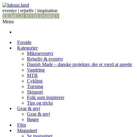
eventyr | rejseliv | inspiration
TILMELD NYHEDSBREV
Menu
Forside
Kategorier
Mikroeventyr
Rejseliv & eventyr
Danish Made – danske projekter, der er værd at sprede
Vandring
MTB
Cykling
Træning
Skisport
Folk som inspirerer
Tips og tricks
Gear & grej
Gear & grej
Bøger
Film
Magasinet
Se magasinet