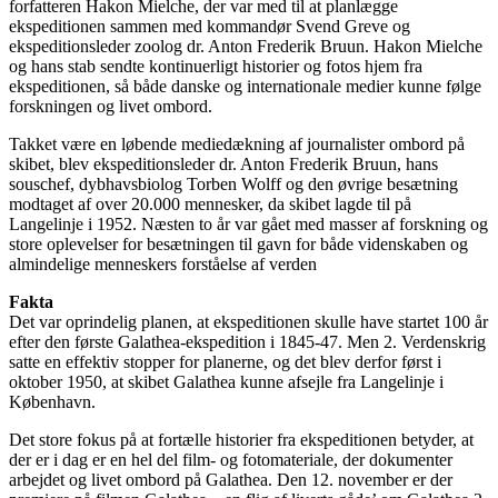
forfatteren Hakon Mielche, der var med til at planlægge
ekspeditionen sammen med kommandør Svend Greve og
ekspeditionsleder zoolog dr. Anton Frederik Bruun. Hakon Mielche
og hans stab sendte kontinuerligt historier og fotos hjem fra
ekspeditionen, så både danske og internationale medier kunne følge
forskningen og livet ombord.
Takket være en løbende mediedækning af journalister ombord på
skibet, blev ekspeditionsleder dr. Anton Frederik Bruun, hans
souschef, dybhavsbiolog Torben Wolff og den øvrige besætning
modtaget af over 20.000 mennesker, da skibet lagde til på
Langelinje i 1952. Næsten to år var gået med masser af forskning og
store oplevelser for besætningen til gavn for både videnskaben og
almindelige menneskers forståelse af verden
Fakta
Det var oprindelig planen, at ekspeditionen skulle have startet 100 år
efter den første Galathea-ekspedition i 1845-47. Men 2. Verdenskrig
satte en effektiv stopper for planerne, og det blev derfor først i
oktober 1950, at skibet Galathea kunne afsejle fra Langelinje i
København.
Det store fokus på at fortælle historier fra ekspeditionen betyder, at
der er i dag er en hel del film- og fotomateriale, der dokumenter
arbejdet og livet ombord på Galathea. Den 12. november er der