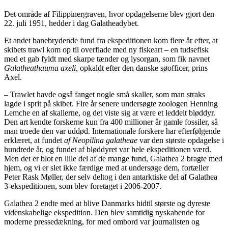
Det område af Filippinergraven, hvor opdagelserne blev gjort den
22. juli 1951, hedder i dag Galatheadybet.
Et andet banebrydende fund fra ekspeditionen kom flere år efter, at
skibets trawl kom op til overflade med ny fiskeart – en tudsefisk
med et gab fyldt med skarpe tænder og lysorgan, som fik navnet
Galatheathauma axeli,
opkaldt efter den danske søofficer, prins
Axel.
– Trawlet havde også fanget nogle små skaller, som man straks
lagde i sprit på skibet. Fire år senere undersøgte zoologen Henning
Lemche en af skallerne, og det viste sig at være et leddelt bløddyr.
Den art kendte forskerne kun fra 400 millioner år gamle fossiler, så
man troede den var uddød. Internationale forskere har efterfølgende
erklæret, at fundet
af Neopilina galatheae
var den største opdagelse i
hundrede år, og fundet af bløddyret var hele ekspeditionen værd.
Men det er blot en lille del af de mange fund, Galathea 2 bragte med
hjem, og vi er slet ikke færdige med at undersøge dem, fortæller
Peter Rask Møller, der selv deltog i den antarktiske del af Galathea
3-ekspeditionen, som blev foretaget i 2006-2007.
Galathea 2 endte med at blive Danmarks hidtil største og dyreste
videnskabelige ekspedition. Den blev samtidig nyskabende for
moderne pressedækning, for med ombord var journalisten og