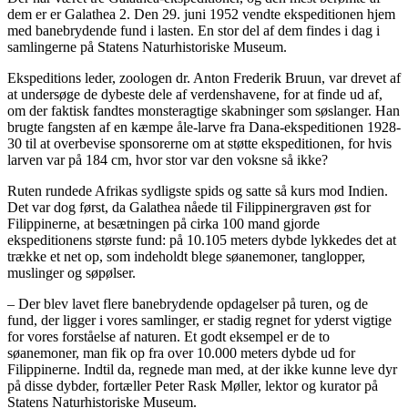
dem er er Galathea 2. Den 29. juni 1952 vendte ekspeditionen hjem
med banebrydende fund i lasten. En stor del af dem findes i dag i
samlingerne på Statens Naturhistoriske Museum.
Ekspeditions leder, zoologen dr. Anton Frederik Bruun, var drevet af
at undersøge de dybeste dele af verdenshavene, for at finde ud af,
om der faktisk fandtes monsteragtige skabninger som søslanger. Han
brugte fangsten af en kæmpe åle-larve fra Dana-ekspeditionen 1928-
30 til at overbevise sponsorerne om at støtte ekspeditionen, for hvis
larven var på 184 cm, hvor stor var den voksne så ikke?
Ruten rundede Afrikas sydligste spids og satte så kurs mod Indien.
Det var dog først, da Galathea nåede til Filippinergraven øst for
Filippinerne, at besætningen på cirka 100 mand gjorde
ekspeditionens største fund: på 10.105 meters dybde lykkedes det at
trække et net op, som indeholdt blege søanemoner, tanglopper,
muslinger og søpølser.
– Der blev lavet flere banebrydende opdagelser på turen, og de
fund, der ligger i vores samlinger, er stadig regnet for yderst vigtige
for vores forståelse af naturen. Et godt eksempel er de to
søanemoner, man fik op fra over 10.000 meters dybde ud for
Filippinerne. Indtil da, regnede man med, at der ikke kunne leve dyr
på disse dybder, fortæller Peter Rask Møller, lektor og kurator på
Statens Naturhistoriske Museum.