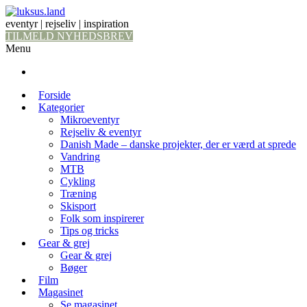
eventyr | rejseliv | inspiration
TILMELD NYHEDSBREV
Menu
Forside
Kategorier
Mikroeventyr
Rejseliv & eventyr
Danish Made – danske projekter, der er værd at sprede
Vandring
MTB
Cykling
Træning
Skisport
Folk som inspirerer
Tips og tricks
Gear & grej
Gear & grej
Bøger
Film
Magasinet
Se magasinet