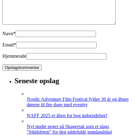
Navn
*
Email
*
Hjemmeside
Seneste opslag
Nordic Adventure Film Festival fylder 30 år og åbner
dørene til fire dage med eventyr
NAFF 2025 er åben for bog indsendelser!
Nyt studie peger på Skagerrak som et slags
”fritidshjem” for den gådefulde grønlandshaj