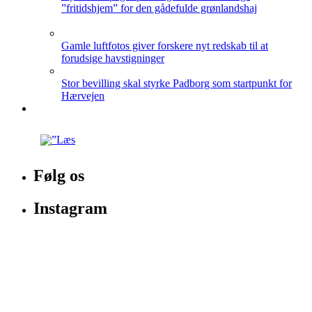
”fritidshjem” for den gådefulde grønlandshaj
Gamle luftfotos giver forskere nyt redskab til at
forudsige havstigninger
Stor bevilling skal styrke Padborg som startpunkt for
Hærvejen
Følg os
Instagram