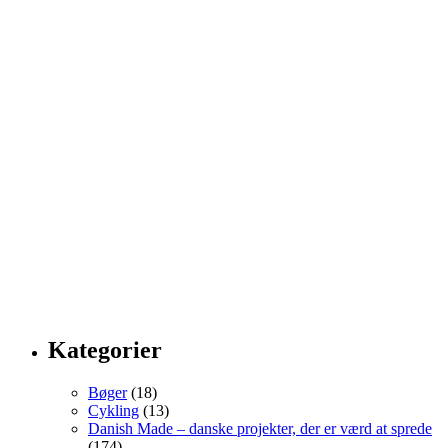
Kategorier
Bøger
(18)
Cykling
(13)
Danish Made – danske projekter, der er værd at sprede
(174)