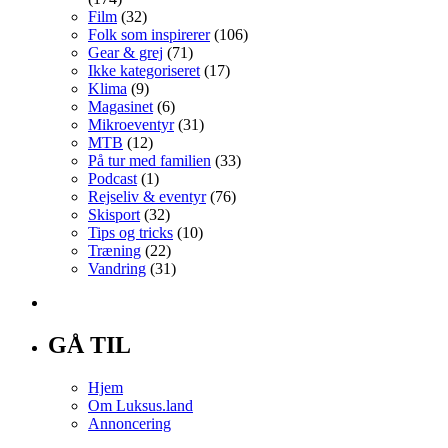
Film
(32)
Folk som inspirerer
(106)
Gear & grej
(71)
Ikke kategoriseret
(17)
Klima
(9)
Magasinet
(6)
Mikroeventyr
(31)
MTB
(12)
På tur med familien
(33)
Podcast
(1)
Rejseliv & eventyr
(76)
Skisport
(32)
Tips og tricks
(10)
Træning
(22)
Vandring
(31)
GÅ TIL
Hjem
Om Luksus.land
Annoncering