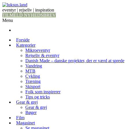
eventyr | rejseliv | inspiration
TILMELD NYHEDSBREV
Menu
Forside
Kategorier
Mikroeventyr
Rejseliv & eventyr
Danish Made – danske projekter, der er værd at sprede
Vandring
MTB
Cykling
Træning
Skisport
Folk som inspirerer
Tips og tricks
Gear & grej
Gear & grej
Bøger
Film
Magasinet
Se magasinet