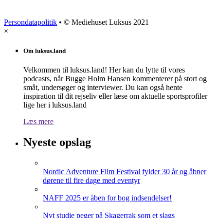
Persondatapolitik
• © Mediehuset Luksus 2021
×
Om luksus.land
Velkommen til luksus.land! Her kan du lytte til vores
podcasts, når Bugge Holm Hansen kommenterer på stort og
småt, undersøger og interviewer. Du kan også hente
inspiration til dit rejseliv eller læse om aktuelle sportsprofiler
lige her i luksus.land
Læs mere
Nyeste opslag
Nordic Adventure Film Festival fylder 30 år og åbner
dørene til fire dage med eventyr
NAFF 2025 er åben for bog indsendelser!
Nyt studie peger på Skagerrak som et slags