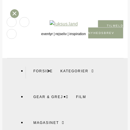
×
TILMELD
NYHEDSBREV
eventyr | rejseliv | inspiration
FORSIDE
KATEGORIER
GEAR & GREJ
FILM
MAGASINET