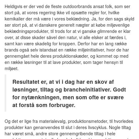
Heldigvis er der ved de fleste outdoorbrands ansat folk, som ser
stort på, at vores regering ikke vil opsætte regler for, hvilke
kemikalier der må være i vores beklædning. Ja, for den sags skyld
ser stort på, at vi danskere generelt nægter at købe miljøvenlige
beklædningsprodukter, til trods for at vi ganske glimrende er klar
over, at disse skader såvel den natur, vi alle elsker at færdes i,
samt kan være skadelig for kroppen. Derfor har en lang række
brands også selv istandsat en række miljøinitiativer, hvor de har
gennemgået hele deres produktionskæder, og kommet op med
en række løsninger til at lave produkter, som tager hensyn til
miljøet.
Resultatet er, at vi i dag har en skov af
løsninger, tiltag og brancheinitiativer. Godt
for nytænkningen, men som ofte er svære
at forstå som forbruger.
Og det er lige fra materialevalg, produktionsmetoder, til hvorledes
produkter kan genanvendes til slut i deres livscyklus. Nogle tiltag
har været små, andre store gennemgribende tiltag i hele