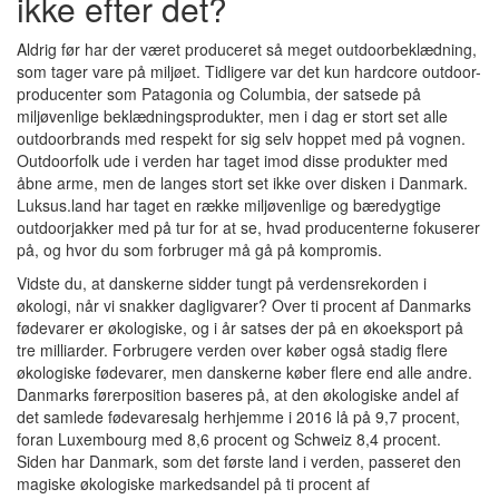
ikke efter det?
Aldrig før har der været produceret så meget outdoorbeklædning,
som tager vare på miljøet. Tidligere var det kun hardcore outdoor-
producenter som Patagonia og Columbia, der satsede på
miljøvenlige beklædningsprodukter, men i dag er stort set alle
outdoorbrands med respekt for sig selv hoppet med på vognen.
Outdoorfolk ude i verden har taget imod disse produkter med
åbne arme, men de langes stort set ikke over disken i Danmark.
Luksus.land har taget en række miljøvenlige og bæredygtige
outdoorjakker med på tur for at se, hvad producenterne fokuserer
på, og hvor du som forbruger må gå på kompromis.
Vidste du, at danskerne sidder tungt på verdensrekorden i
økologi, når vi snakker dagligvarer? Over ti procent af Danmarks
fødevarer er økologiske, og i år satses der på en økoeksport på
tre milliarder. Forbrugere verden over køber også stadig flere
økologiske fødevarer, men danskerne køber flere end alle andre.
Danmarks førerposition baseres på, at den økologiske andel af
det samlede fødevaresalg herhjemme i 2016 lå på 9,7 procent,
foran Luxembourg med 8,6 procent og Schweiz 8,4 procent.
Siden har Danmark, som det første land i verden, passeret den
magiske økologiske markedsandel på ti procent af