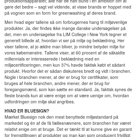
produktionsapparatet; alle har de haft bund i en ambition om at
gøre det bedre – sagt vel vidende, at visse brands er hoppet med
på vognen som en form for greenwashing af deres brand.
Men hvad siger tallene så om forbrugernes hang til miljøvenlige
produkter. Ja, der findes ikke mange danske undersøgelser på
det, men en undersøgelse fra LIM College i New York tegner et
generelt billede af, hvordan vi ser på miljø og beklædning, Her
viser tallene, at jo ældre man bliver, jo mindre betyder miljø for
vores købemønstre. Tallene viser, at 60 procent af de såkaldte
millennials er interesserede i beklædning med en
miljøcertificeringen, men kun 37% havde faktisk købt et sådant
produkt. Hvorfor det er sådan diskuteres bredt og vidt i branchen.
Nogle i branchen mener, at der er brug for certifikater, som
bruges af hele branchen, andre mener, der er brug for
foregangsmænd, som kan sætte en standard. Ja, faktisk synes de
fleste brands kun at være enige om at være uenige om, hvordan
udfordringen om miljø skal angribes.
HVAD ER BLUESIGN?
Mærket Bluesign nok den mest benyttede miljøstandard på
markedet og én af de få fællesnævnere, som branchen har været
relativt enige om at bruge. Det er tænkt til at kunne give en garant
for fremstillingen af produkter og man kan som producent frivilligt