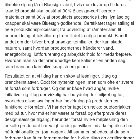
tilmelde sig og få et Bluesign-label, hvis man lever op til deres
krav. Et produkt skal bestå af 90% Bluesign-certificerede
materialer samt 30% af produktets accessories f.eks. lynlåse og
knapper skal være Bluesign-godkendte. Certifikatet tager stilling til
hele produktionsprocessen; fra udvinding af råmaterialer, til
bearbejdning af tekstiler og frem til det færdige produkt. Blandt
andet om der bliver brugt unødige kemikalier, der kan skade
naturen, samt hvordan producenternes håndterer vand,
energiforbrug, luftforurening og arbejdsforhold for medarbejdere.
Hvordan man så definrer unødige kemikalier er en anden sag,
som branchen kan blive knap så enige om.
Resultatet er, at vi i dag har en skov af løsninger, tiltag og
brancheinitiativer. Godt for nytænkningen, men som ofte er svære
at forstå som forbruger. Og det er både hvad angår, hvilke
initiativer og tiltag der virkelig har betydning for miljøet og for,
hvorledes disse løsninger har indvirkning på produkternes
funktionelle formåen. Vi har derfor taget en række outdoorjakker
med på tur, hvor målet har været at forstå og efterprøve deres
designmæssige tilgang, herunder forstå hvilke miljøløsning den
enkelte producent har valgt, endsige hvilken indvirkning disse har
på funktionaliteten (om nogen). Alt sammen således, at du som
forbruger kan få en fornemmelse for, hvilke tiltag og certificeringer