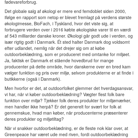
fødevareforbrug.
Det globale salg af økologi er mere end femdoblet siden 2000,
ifølge en rapport som netop er blevet fremlagt på verdens største
økologimesse, BioFach, i Tyskland, hvor det viste sig, at
forbrugere verden over i 2016 købte økologiske varer til en værdi
af 543 milliarder danske kroner. Økologi går godt ude i verden, og
især rigtig godt i Danmark. Ét sted halter Danmark dog voldsomt
efter udlandet, nemlig når det drejer sig om at købe
outdoorbeklædning, som er produceret med omtanke for miljøet.
Ja, faktisk er Danmark et stående hovedbrud for mange
producenter på dette område, hvor danskerne over en bred kam
vælger funktion og pris over miljø, selvom produkterne er at finde i
butikkerne (også i Danmark).
Men hvorfor er det, at outdoorfolket glemmer det hverdagsansvar,
vi har, når vi køber outdoorbeklædning? Vægter flest folk bare
funktion over miljø? Tjekker folk deres produkter for miljømærker,
men handler ikke herpå? Er det generelt for svært for folk at
gennemskue, hvad man køber, når producenterne præsenterer
deres produkter og miljøtiltag?
Når vi snakker outdoorbeklædning, er de fleste nok klar over, at
Greenpeace har været ude med riven, fordi outdoorbeklædning