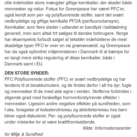
ofte indeholder store mængder giftige kemikalier, der skader både
mennesker og natur. Fokus for Greenpeace har været PFC’er,
også kendt som per- og polyfluorerede stoffer, samt det svært
nedbrydelige og giftige kemikalie PFOA (perfluoroctansyre).
Kemikalier, som flere steder i udlandet er bandlyst i beklædning
generelt, men som altså frit sælges til danske forbrugere. Norge
har eksempelvis forbudt salget af tekstiler indeholdene de mest
skadelige typer PFC’er over en vis grænseværdi, og Greenpeace
har da også opfordret miljøministeren i Danmark til at kæmpe for
en langt mere striks regulering af disse kemikalier, både i
Danmark samt i EU.
DEN STORE SYNDER:
PFC Polyfluorerede stoffer (PFC) er svært nedbrydelige og har
tendens til at bioakkumulere, og de findes derfor i alt fra dyr, fugle
og mennesker til de mest øde egne i verden. Stofferne forbindes i
stigende grad med forskellige hormonforstyrrende effekter i
mennesker. Ligesom andre negative effekter på sundheden, som
f.eks. forøgelse af kolesterolniveau og aktivitetsniveau hos børn
bliver også diskuteret. Per- og polyfluorerede stoffer er også
under mistanke for at være kræftfremkaldende.
Kilde: Informationscenter
for Miljø & Sundhed