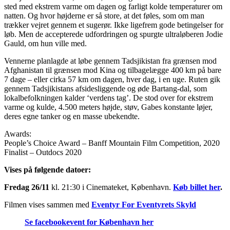
sted med ekstrem varme om dagen og farligt kolde temperaturer om
natten. Og hvor højderne er så store, at det føles, som om man
trækker vejret gennem et sugerør. Ikke ligefrem gode betingelser for
løb. Men de accepterede udfordringen og spurgte ultraløberen Jodie
Gauld, om hun ville med.
Vennerne planlagde at løbe gennem Tadsjikistan fra grænsen mod
Afghanistan til grænsen mod Kina og tilbagelægge 400 km på bare
7 dage – eller cirka 57 km om dagen, hver dag, i en uge. Ruten gik
gennem Tadsjikistans afsidesliggende og øde Bartang-dal, som
lokalbefolkningen kalder ‘verdens tag’. De stod over for ekstrem
varme og kulde, 4.500 meters højde, støv, Gabes konstante løjer,
deres egne tanker og en masse ubekendte.
Awards:
People’s Choice Award – Banff Mountain Film Competition, 2020
Finalist – Outdocs 2020
Vises på følgende datoer:
Fredag 26/11
kl. 21:30 i Cinemateket, København.
Køb billet her
.
Filmen vises sammen med
Eventyr For Eventyrets Skyld
Se facebookevent for København her