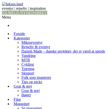
eventyr | rejseliv | inspiration
TILMELD NYHEDSBREV
Menu
Forside
Kategorier
Mikroeventyr
Rejseliv & eventyr
Danish Made – danske projekter, der er værd at sprede
Vandring
MTB
Cykling
Træning
Skisport
Folk som inspirerer
Tips og tricks
Gear & grej
Gear & grej
Bøger
Film
Magasinet
Se magasinet