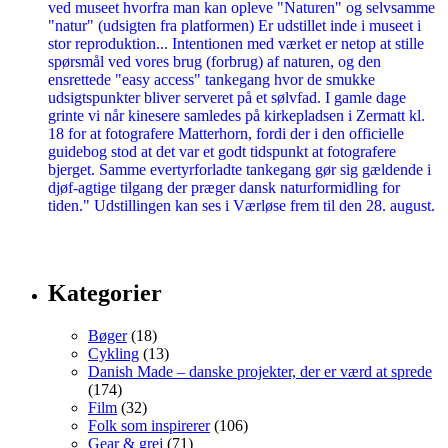
Kategorier
Bøger
(18)
Cykling
(13)
Danish Made – danske projekter, der er værd at sprede
(174)
Film
(32)
Folk som inspirerer
(106)
Gear & grej
(71)