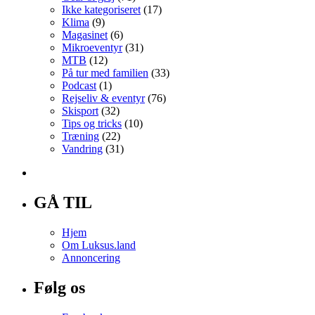
Ikke kategoriseret
(17)
Klima
(9)
Magasinet
(6)
Mikroeventyr
(31)
MTB
(12)
På tur med familien
(33)
Podcast
(1)
Rejseliv & eventyr
(76)
Skisport
(32)
Tips og tricks
(10)
Træning
(22)
Vandring
(31)
GÅ TIL
Hjem
Om Luksus.land
Annoncering
Følg os