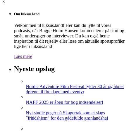
×
Om luksus.land
Velkommen til luksus.land! Her kan du lytte til vores
podcasts, når Bugge Holm Hansen kommenterer på stort og
småt, undersøger og interviewer. Du kan også hente
inspiration til dit rejseliv eller læse om aktuelle sportsprofiler
lige her i luksus.land
Læs mere
Nyeste opslag
Nordic Adventure Film Festival fylder 30 år og åbner
dørene til fire dage med eventyr
NAFF 2025 er åben for bog indsendelser!
Nyt studie peger på Skagerrak som et slags
”fritidshjem” for den gådefulde grønlandshaj