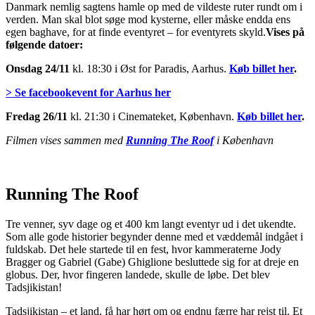
Danmark nemlig sagtens hamle op med de vildeste ruter rundt om i
verden. Man skal blot søge mod kysterne, eller måske endda ens
egen baghave, for at finde eventyret – for eventyrets skyld.
Vises på
følgende datoer:
Onsdag 24/11
kl. 18:30 i Øst for Paradis, Aarhus.
Køb billet her
.
> Se facebookevent for Aarhus her
Fredag 26/11
kl. 21:30 i Cinemateket, København.
Køb billet her
.
Filmen vises sammen med
Running The Roof
i København
Running The Roof
Tre venner, syv dage og et 400 km langt eventyr ud i det ukendte.
Som alle gode historier begynder denne med et væddemål indgået i
fuldskab. Det hele startede til en fest, hvor kammeraterne Jody
Bragger og Gabriel (Gabe) Ghiglione besluttede sig for at dreje en
globus. Der, hvor fingeren landede, skulle de løbe. Det blev
Tadsjikistan!
Tadsjikistan – et land, få har hørt om og endnu færre har rejst til. Et