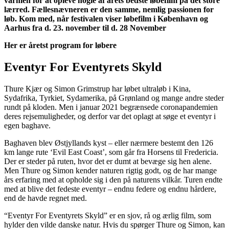
varmen for at opleve nogle af årets bedste løbefilm på det store
lærred. Fællesnævneren er den samme, nemlig passionen for
løb. Kom med, når festivalen viser løbefilm i København og
Aarhus fra d. 23. november til d. 28 November
Her er åretst program for løbere
Eventyr For Eventyrets Skyld
Thure Kjær og Simon Grimstrup har løbet ultraløb i Kina,
Sydafrika, Tyrkiet, Sydamerika, på Grønland og mange andre steder
rundt på kloden. Men i januar 2021 begrænsede coronapandemien
deres rejsemuligheder, og derfor var det oplagt at søge et eventyr i
egen baghave.
Baghaven blev Østjyllands kyst – eller nærmere bestemt den 126
km lange rute ‘Evil East Coast’, som går fra Horsens til Fredericia.
Der er steder på ruten, hvor det er dumt at bevæge sig hen alene.
Men Thure og Simon kender naturen rigtig godt, og de har mange
års erfaring med at opholde sig i den på naturens vilkår. Turen endte
med at blive det fedeste eventyr – endnu federe og endnu hårdere,
end de havde regnet med.
“Eventyr For Eventyrets Skyld” er en sjov, rå og ærlig film, som
hylder den vilde danske natur. Hvis du spørger Thure og Simon, kan