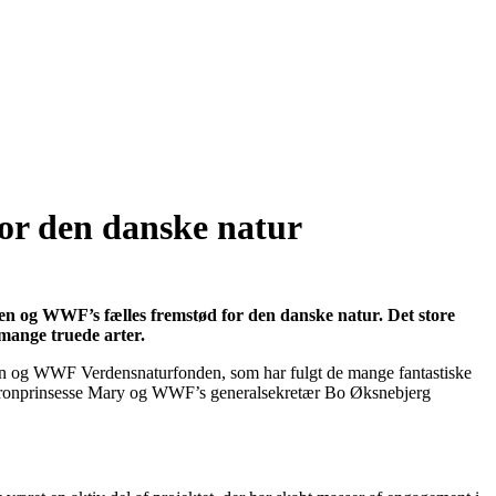
or den danske natur
en og WWF’s fælles fremstød for den danske natur. Det store
 mange truede arter.
ssen og WWF Verdensnaturfonden, som har fulgt de mange fantastiske
K.H Kronprinsesse Mary og WWF’s generalsekretær Bo Øksnebjerg