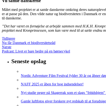
Vil samle danskerne
Målet med projektet er at samle danskerne omkring deres naturoplevels
er at passe på den. Den vilde natur og biodiversiteten i Danmark er e
til danskerne.
”Det har været en fornøjelse at arbejde sammen med H.K.H. Kronprinsess
projektet med Kronprinsessen, som kan være med til at sætte endnu m
Tidligere
Nu får Danmark et biodiversitetsråd
Næste
Podcast: Livet er bare bedre på en børnecykel
Seneste opslag
Nordic Adventure Film Festival fylder 30 år og åbner dør
NAFF 2025 er åben for bog indsendelser!
Nyt studie peger på Skagerrak som et slags ”fritidshjem”
Gamle luftfotos giver forskere nyt redskab til at forudsig