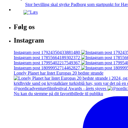
Stor bevilling skal styrke Padborg som startpunkt for Hæ
Følg os
Instagram
Instagram post 17924350433881480
Instagram post 17855664189302372
Instagram post 17995402217549367
Instagram post 18099952714462827
Lonely Planet har listet Europas 20 bedste strande
@nordicadventurefilmfestival Awards - årets sjoves
Nu kan du stemme på dit favoritbillede til publiku