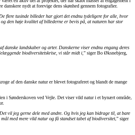
været en aktiv del af projektet, der har skabt masser af engagement i
 danskere nydt at forevige dens skønhed gennem fotografier.
 flere tusinde billeder har gjort det endnu tydeligere for alle, hvor
g den høje kvalitet af billederne er bevis på, at naturen har stor
er af danske landskaber og arter. Danskerne viser endnu engang deres
læggende biodiversitetskrise, vi står midt i,
” siger Bo Øksnebjerg,
afkroge af den danske natur er blevet fotograferet og blandt de mange
len i Sønderskoven ved Vejle. Det viser vild natur i et bynært område,
ur.
 Det vil jeg gerne dele med andre. Og hvis jeg kan bidrage til, at bare
i mål med mere vild natur og få standset tabet af biodiversitet
,” siger