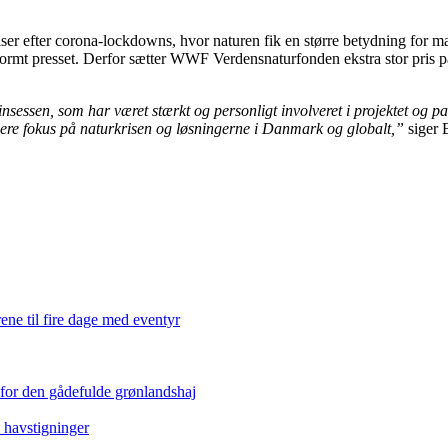
er efter corona-lockdowns, hvor naturen fik en større betydning for mang
normt presset. Derfor sætter WWF Verdensnaturfonden ekstra stor pris på
en, som har været stærkt og personligt involveret i projektet og panele
ere fokus på naturkrisen og løsningerne i Danmark og globalt,”
siger 
ene til fire dage med eventyr
 for den gådefulde grønlandshaj
e havstigninger