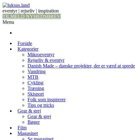
eventyr | rejseliv | inspiration
TILMELD NYHEDSBREV
Menu
Forside
Kategorier
Mikroeventyr
Rejseliv & eventyr
Danish Made – danske projekter, der er værd at sprede
Vandring
MTB
Cykling
Træning
Skisport
Folk som inspirerer
Tips og tricks
Gear & grej
Gear & grej
Bøger
Film
Magasinet
Se magasinet