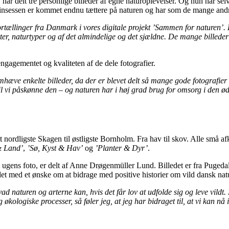
delt tre personlige billeder af egne naturoplevelser. Og hun har selv 
nsessen er kommet endnu tættere på naturen og har som de mange andre
ortællinger fra Danmark i vores digitale projekt ’Sammen for naturen’. De
er, naturtyper og af det almindelige og det sjældne. De mange billeder o
agementet og kvaliteten af de dele fotografier.
emhæve enkelte billeder, da der er blevet delt så mange gode fotografi
il vi påskønne den – og naturen har i høj grad brug for omsorg i den øde
det nordligste Skagen til østligste Bornholm. Fra hav til skov. Alle små 
& Land’
,
’Sø, Kyst & Hav’
og
’Planter & Dyr’
.
m ugens foto, er delt af Anne Drøgenmüller Lund. Billedet er fra Pugeda
et med et ønske om at bidrage med positive historier om vild dansk nat
ad naturen og arterne kan, hvis det får lov at udfolde sig og leve vildt.
kologiske processer, så føler jeg, at jeg har bidraget til, at vi kan nå 