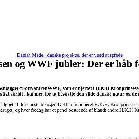
Danish Made - danske projekter, der er værd at sprede
en og WWF jubler: Der er håb f
er hashtagget #ForNaturenWWF, som er hjertet i H.K.H Kronprinsess
gtigt skridt i kampen for at beskytte den vilde danske natur og de
r i løbet af de seneste tre uger. Det har imponeret H.K.H. Kronprinse
 har bidraget, og hver fredag har et panel bestående af blandt andre H.