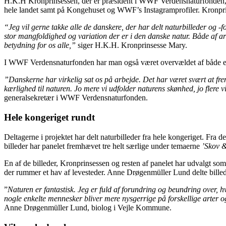
H.K.H Kronprinsessen, der er præsident i WWF Verdensnaturfonden, har 
hele landet samt på Kongehuset og WWF’s Instagramprofiler. Kronpri
“Jeg vil gerne takke alle de danskere, der har delt naturbilleder og -f
stor mangfoldighed og variation der er i den danske natur. Både af art
betydning for os alle,”
siger H.K.H. Kronprinsesse Mary.
I WWF Verdensnaturfonden har man også været overvældet af både eng
”Danskerne har virkelig sat os på arbejde. Det har været svært at fr
kærlighed til naturen. Jo mere vi udfolder naturens skønhed, jo flere v
generalsekretær i WWF Verdensnaturfonden.
Hele kongeriget rundt
Deltagerne i projektet har delt naturbilleder fra hele kongeriget. Fra 
billeder har panelet fremhævet tre helt særlige under temaerne
’Skov 
En af de billeder, Kronprinsessen og resten af panelet har udvalgt so
der rummer et hav af levesteder. Anne Drøgenmüller Lund delte billed
”
Naturen er fantastisk. Jeg er fuld af forundring og beundring over, hv
nogle enkelte mennesker bliver mere nysgerrige på forskellige arter og ø
Anne Drøgenmüller Lund, biolog i Vejle Kommune.