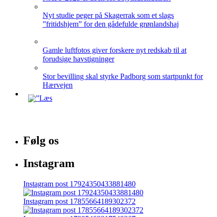
Nyt studie peger på Skagerrak som et slags
”fritidshjem” for den gådefulde grønlandshaj
Gamle luftfotos giver forskere nyt redskab til at
forudsige havstigninger
Stor bevilling skal styrke Padborg som startpunkt for
Hærvejen
Følg os
Instagram
Instagram post 17924350433881480
Instagram post 17855664189302372