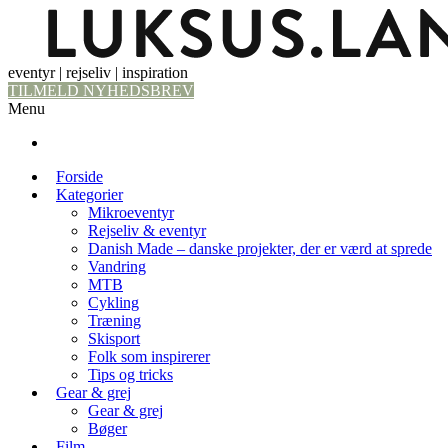
eventyr | rejseliv | inspiration
TILMELD NYHEDSBREV
Menu
Forside
Kategorier
Mikroeventyr
Rejseliv & eventyr
Danish Made – danske projekter, der er værd at sprede
Vandring
MTB
Cykling
Træning
Skisport
Folk som inspirerer
Tips og tricks
Gear & grej
Gear & grej
Bøger
Film