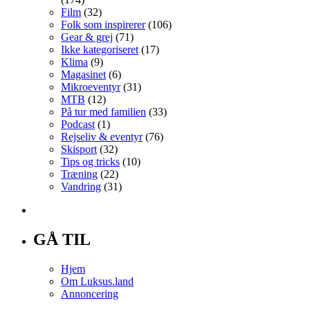
Film
(32)
Folk som inspirerer
(106)
Gear & grej
(71)
Ikke kategoriseret
(17)
Klima
(9)
Magasinet
(6)
Mikroeventyr
(31)
MTB
(12)
På tur med familien
(33)
Podcast
(1)
Rejseliv & eventyr
(76)
Skisport
(32)
Tips og tricks
(10)
Træning
(22)
Vandring
(31)
GÅ TIL
Hjem
Om Luksus.land
Annoncering