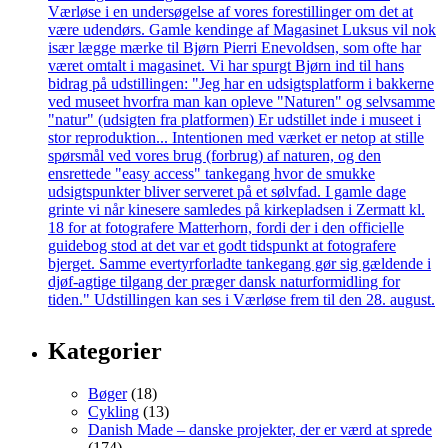
Kategorier
Bøger
(18)
Cykling
(13)
Danish Made – danske projekter, der er værd at sprede
(174)