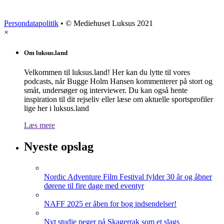
Persondatapolitik
• © Mediehuset Luksus 2021
×
Om luksus.land
Velkommen til luksus.land! Her kan du lytte til vores
podcasts, når Bugge Holm Hansen kommenterer på stort og
småt, undersøger og interviewer. Du kan også hente
inspiration til dit rejseliv eller læse om aktuelle sportsprofiler
lige her i luksus.land
Læs mere
Nyeste opslag
Nordic Adventure Film Festival fylder 30 år og åbner
dørene til fire dage med eventyr
NAFF 2025 er åben for bog indsendelser!
Nyt studie peger på Skagerrak som et slags