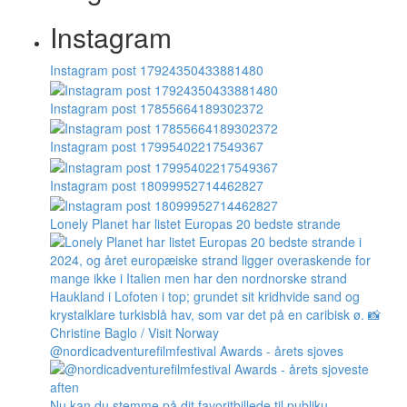
Instagram
Instagram post 17924350433881480
Instagram post 17855664189302372
Instagram post 17995402217549367
Instagram post 18099952714462827
Lonely Planet har listet Europas 20 bedste strande
@nordicadventurefilmfestival Awards - årets sjoves
Nu kan du stemme på dit favoritbillede til publiku