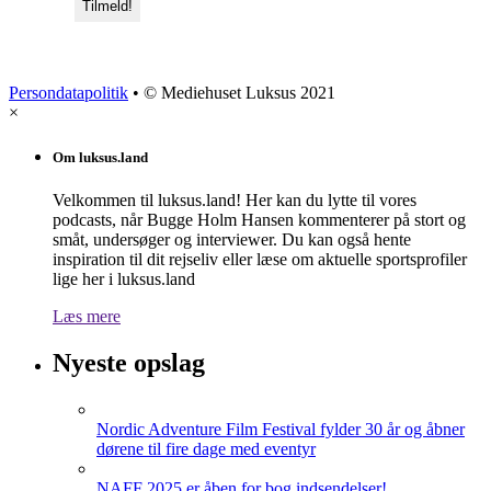
Persondatapolitik
• © Mediehuset Luksus 2021
×
Om luksus.land
Velkommen til luksus.land! Her kan du lytte til vores
podcasts, når Bugge Holm Hansen kommenterer på stort og
småt, undersøger og interviewer. Du kan også hente
inspiration til dit rejseliv eller læse om aktuelle sportsprofiler
lige her i luksus.land
Læs mere
Nyeste opslag
Nordic Adventure Film Festival fylder 30 år og åbner
dørene til fire dage med eventyr
NAFF 2025 er åben for bog indsendelser!