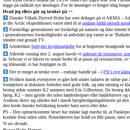
kigge på radikalt nye løsninger. For de løsninger vi bruger idag funge
Hvad jeg ellers går og tænker på
Danske Villads Dyrved Holm har som deltager på et AKMA – A
in the Arctic ekspeditionen været med til at
opdage hidtil ukendt nors
Forskellige generationer ser forskeligt på naturen og ikke mindst b
i generationernes forskelligheder så anbefaler jeg varmt at se ‘Balla
mindre end genialt TV.
Amsterdam
forbyder krydstogtskibe
for at begrænse besøgende tur
Allerede onsdag den 2. august havde vi
opbrugt de
ressourcer
, s
år. Selvom vi er blevet en smule bedre til at passe på
ressourcerne
, er
og klimamål, vi har forpligtet os til.
Der er meget at tænke over – endsige handle på – i
FN’s nye klim
Hvilken dansk eventyrere er gået helt under radaren de sidste par
fornøjelsen at diskutere forleden med gode folk, og min mening er kl
besteg sidste sommer K2 sammen med Eric Gilbertson. De besteg ikk
bjerg, K2 – men gjorde det uden højdesherpaer eller højdebærere og e
Andreas skrev sig således ind i dansk bjergbestigningshistorie på den 
den brede danske befolkning kender hans navn eller ikke.
PS – Den opmærksomme læser har måske lagt mærke til, at Flaskepost
komme frem siden sidst. Penneføreren har holdt en lille pause, men er
Vi ses derude,
Bugge Holm Hansen