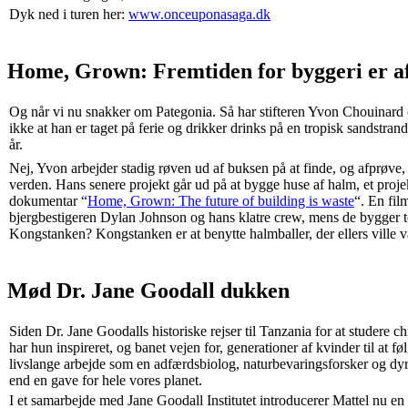
Dyk ned i turen her:
www.onceuponasaga.dk
Home, Grown: Fremtiden for byggeri er af
Og når vi nu snakker om Pategonia. Så har stifteren Yvon Chouinard o
ikke at han er taget på ferie og drikker drinks på en tropisk sandstra
år.
Nej, Yvon arbejder stadig røven ud af buksen på at finde, og afprøve,
verden. Hans senere projekt går ud på at bygge huse af halm, et projek
dokumentar “
Home, Grown: The future of building is waste
“. En fil
bjergbestigeren Dylan Johnson og hans klatre crew, mens de bygger to
Kongstanken? Kongstanken er at benytte halmballer, der ellers ville væ
Mød Dr. Jane Goodall dukken
Siden Dr. Jane Goodalls historiske rejser til Tanzania for at studere ch
har hun inspireret, og banet vejen for, generationer af kvinder til at 
livslange arbejde som en adfærdsbiolog, naturbevaringsforsker og dy
end en gave for hele vores planet.
I et samarbejde med Jane Goodall Institutet introducerer Mattel nu e