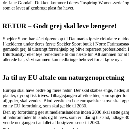
dr. Jane Goodall. Dukken kommer i deres ‘Inspiring Women-serie’ og
som er lavet af genbrugt plast fra havet.
RETUR – Godt grej skal leve længere!
Spejder Sport har slået dørene op til Danmarks første cirkulære out
I kælderen under deres første Spejder Sport butik i Nørre Farimagsg
gammelt grej få tiltrængt førstehjælp og blive repareret professionelt
friluftsudstyr eller leje remedierne til din næste tur. Alt sammen for at
allerede har, så vi sammen kan nedbringe behovet for at købe nyt.
Ja til ny EU aftale om naturgenopretning
Europa skal have bedre og mere natur. Der skal skabes enge, heder, s
planter, dyr og fisk trives. Tilbagegangen af vilde bier, som sørger for
afgrøder, skal vendes. Biodiversiteten i de europæiske skove skal øge
en ny EU forordning, som skal gælde til 2030.
Den ny forordning gør at medlemslandene inden 2030 skal sætte gang
af naturområder til lands og til havs, som er i dårlig tilstand, udtage 
vende nedgangen i antallet af bestøvere senest i 2030.