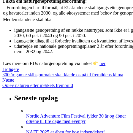
Fakta om naturgenopretningsforordning:
– Forordningen har til formål, at EU-landene skal igangsætte genopre
og havarealer inden 2030, og alle økosystemer med behov for genopr
Medlemslandene skal bl.a.
igangsætte genopretning af en række naturtyper, som ikke er i g
2030, 60 pct. i 2040 og 90 pct. i 2050.
igangsætte tiltag til at forbedre kvaliteten og kvantiteten af leves
udarbejde en nationale genopretningsplaner 2 år efter forordnin
dem i 2032 og 2042.
Læs mere om EUs naturgenopretning via linket
her
Tidligere
300 år gamle skibsjournaler skal klæde os på til fremtidens klima
Næste
Oplev naturen efter mørkets frembrud
Seneste opslag
Nordic Adventure Film Festival fylder 30 år og åbner
dørene til fire dage med eventyr
NAFF 2025 er åben for bog indsendelser!