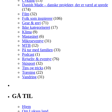
Cykling
(13)
Danish Made – danske projekter, der er værd at sprede
(174)
Film
(32)
Folk som inspirerer
(106)
Gear & grej
(71)
Ikke kategoriseret
(17)
Klima
(9)
Magasinet
(6)
Mikroeventyr
(31)
MTB
(12)
På tur med familien
(33)
Podcast
(1)
Rejseliv & eventyr
(76)
Skisport
(32)
Tips og tricks
(10)
Træning
(22)
Vandring
(31)
GÅ TIL
Hjem
Om Luksus.land