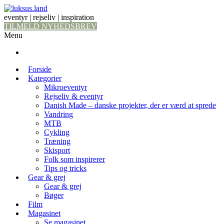
eventyr | rejseliv | inspiration
TILMELD NYHEDSBREV
Menu
Forside
Kategorier
Mikroeventyr
Rejseliv & eventyr
Danish Made – danske projekter, der er værd at sprede
Vandring
MTB
Cykling
Træning
Skisport
Folk som inspirerer
Tips og tricks
Gear & grej
Gear & grej
Bøger
Film
Magasinet
Se magasinet