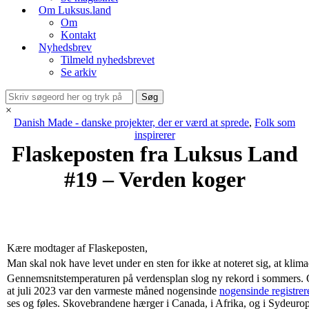
Om Luksus.land
Om
Kontakt
Nyhedsbrev
Tilmeld nyhedsbrevet
Se arkiv
×
Danish Made - danske projekter, der er værd at sprede
,
Folk som
inspirerer
Flaskeposten fra Luksus Land
#19 – Verden koger
Kære modtager af Flaskeposten,
Man skal nok have levet under en sten for ikke at noteret sig, at klimae
Gennemsnitstemperaturen på verdensplan slog ny rekord i sommers.
at juli 2023 var den varmeste måned nogensinde
nogensinde registrer
ses og føles. Skovebrandene hærger i Canada, i Afrika, og i Sydeurop