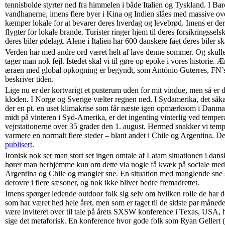
tennisbolde styrter ned fra himmelen i både Italien og Tyskland. I Ba
vandhanerne, imens flere byer i Kina og Indien slåes med massive ov
kæmper lokale for at bevarer deres hverdag og levebrød. Imens er der 
flygter for lokale brande. Turister ringer hjem til deres forsikringssel
deres biler ødelagt. Alene i Italien har 600 danskere fået deres biler 
Verden har med andre ord været helt af lave denne sommer. Og skulle d
tager man nok fejl. Istedet skal vi til gøre op epoke i vores historie. 
æraen med global opkogning er begyndt, som António Guterres, FN’s 
beskriver tiden.
Lige nu er der kortvarigt et pusterum uden for mit vindue, men så er d
kloden. I Norge og Sverige vælter regnen ned. I Sydamerika, det såkal
der en pt. en uset klimakrise som får næste igen opmærksom i Danmar
midt på vinteren i Syd-Amerika, er det ingenting vinterlig ved temper
vejrstationerne over 35 grader den 1. august. Hermed snakker vi tem
varmere en normalt flere steder – blant andet i Chile og Argentina. D
publisert
.
Ironisk nok ser man stort set ingen omtale af Latam situationen i dans
hører man herhjemme kun om dette via nogle få kvæk på sociale medier
Argentina og Chile og mangler sne. En situation med manglende sne 
derovre i flere sæsoner, og nok ikke bliver bedre fremadrettet.
Imens spørger ledende outdoor folk sig selv om hvilken rolle de har 
som har været hed hele året, men som er taget til de sidste par månede
være inviteret over til tale på årets SXSW konference i Texas, USA, 
sige det metaforisk. En konference hvor gode folk som Ryan Gellert (