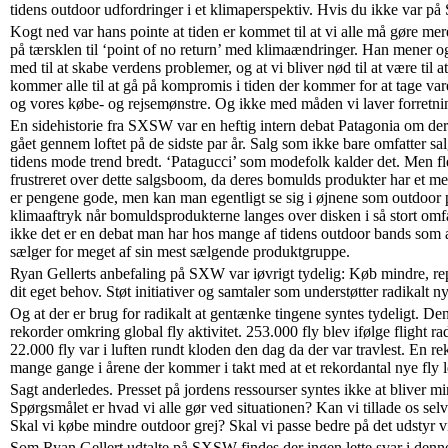
tidens outdoor udfordringer i et klimaperspektiv. Hvis du ikke var
Kogt ned var hans pointe at tiden er kommet til at vi alle må gøre mere
på tærsklen til ‘point of no return’ med klimaændringer. Han mener og
med til at skabe verdens problemer, og at vi bliver nød til at være til a
kommer alle til at gå på kompromis i tiden der kommer for at tage var
og vores købe- og rejsemønstre. Og ikke med måden vi laver forretni
En sidehistorie fra SXSW var en heftig intern debat Patagonia om der
gået gennem loftet på de sidste par år. Salg som ikke bare omfatter sal
tidens mode trend bredt. ‘Patagucci’ som modefolk kalder det. Men fle
frustreret over dette salgsboom, da deres bomulds produkter har et me
er pengene gode, men kan man egentligt se sig i øjnene som outdoor
klimaaftryk når bomuldsprodukterne langes over disken i så stort o
ikke det er en debat man har hos mange af tidens outdoor bands som 
sælger for meget af sin mest sælgende produktgruppe.
Ryan Gellerts anbefaling på SXW var iøvrigt tydelig: Køb mindre, rep
dit eget behov. Støt initiativer og samtaler som understøtter radikalt n
Og at der er brug for radikalt at gentænke tingene syntes tydeligt. Den 
rekorder omkring global fly aktivitet. 253.000 fly blev ifølge flight ra
22.000 fly var i luften rundt kloden den dag da der var travlest. En reko
mange gange i årene der kommer i takt med at et rekordantal nye fly l
Sagt anderledes. Presset på jordens ressourser syntes ikke at bliver 
Spørgsmålet er hvad vi alle gør ved situationen? Kan vi tillade os selv
Skal vi købe mindre outdoor grej? Skal vi passe bedre på det udstyr v
Som Ryan Gellert udtalte på SXSW findes der ingen lette svar i denne 