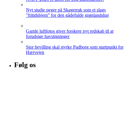
Nyt studie peger på Skagerrak som et slags
”fritidshjem” for den gådefulde grønlandshaj
Gamle luftfotos giver forskere nyt redskab til at
forudsige havstigninger
Stor bevilling skal styrke Padborg som startpunkt for
Hærvejen
Følg os