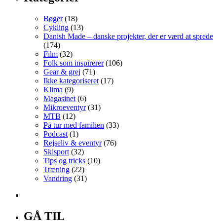
Bøger
(18)
Cykling
(13)
Danish Made – danske projekter, der er værd at sprede
(174)
Film
(32)
Folk som inspirerer
(106)
Gear & grej
(71)
Ikke kategoriseret
(17)
Klima
(9)
Magasinet
(6)
Mikroeventyr
(31)
MTB
(12)
På tur med familien
(33)
Podcast
(1)
Rejseliv & eventyr
(76)
Skisport
(32)
Tips og tricks
(10)
Træning
(22)
Vandring
(31)
GÅ TIL