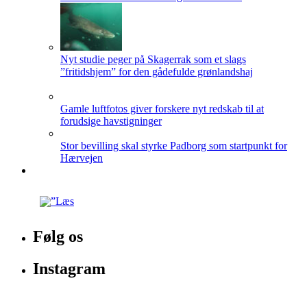
Nyt studie peger på Skagerrak som et slags
”fritidshjem” for den gådefulde grønlandshaj
Gamle luftfotos giver forskere nyt redskab til at
forudsige havstigninger
Stor bevilling skal styrke Padborg som startpunkt for
Hærvejen
Følg os
Instagram