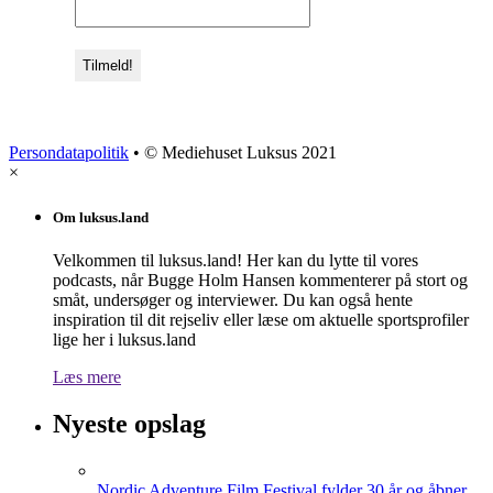
Persondatapolitik
• © Mediehuset Luksus 2021
×
Om luksus.land
Velkommen til luksus.land! Her kan du lytte til vores
podcasts, når Bugge Holm Hansen kommenterer på stort og
småt, undersøger og interviewer. Du kan også hente
inspiration til dit rejseliv eller læse om aktuelle sportsprofiler
lige her i luksus.land
Læs mere
Nyeste opslag
Nordic Adventure Film Festival fylder 30 år og åbner