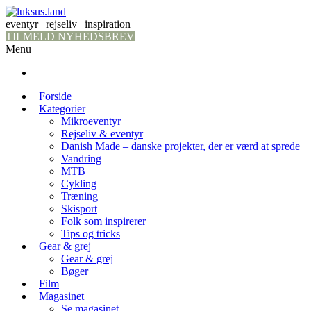
eventyr | rejseliv | inspiration
TILMELD NYHEDSBREV
Menu
Forside
Kategorier
Mikroeventyr
Rejseliv & eventyr
Danish Made – danske projekter, der er værd at sprede
Vandring
MTB
Cykling
Træning
Skisport
Folk som inspirerer
Tips og tricks
Gear & grej
Gear & grej
Bøger
Film
Magasinet
Se magasinet