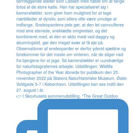
👉 I Skovhusets sommerudstilling, "The Great Outdoo