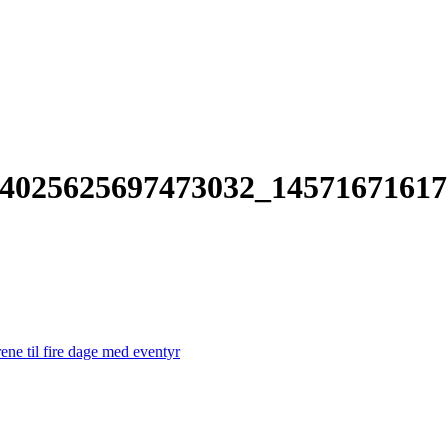
4025625697473032_1457167161
ene til fire dage med eventyr