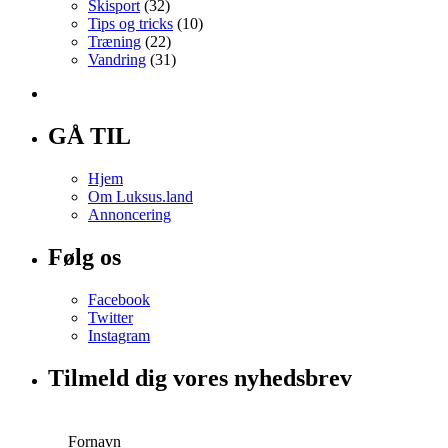
Skisport
(32)
Tips og tricks
(10)
Træning
(22)
Vandring
(31)
GÅ TIL
Hjem
Om Luksus.land
Annoncering
Følg os
Facebook
Twitter
Instagram
Tilmeld dig vores nyhedsbrev
Fornavn