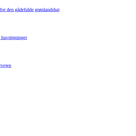
 for den gådefulde grønlandshaj
e havstigninger
rvejen