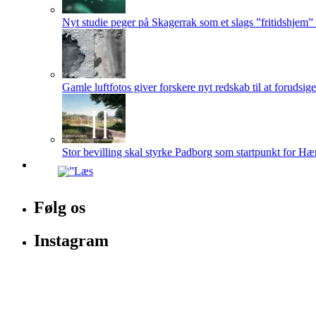
Nyt studie peger på Skagerrak som et slags ”fritidshjem”
Gamle luftfotos giver forskere nyt redskab til at forudsig
Stor bevilling skal styrke Padborg som startpunkt for Hæ
Følg os
Instagram