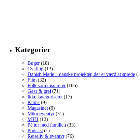
Kategorier
Bøger
(18)
Cykling
(13)
Danish Made – danske projekter, der er værd at sprede
(1
Film
(32)
Folk som inspirerer
(106)
Gear & grej
(71)
Ikke kategoriseret
(17)
Klima
(9)
Magasinet
(6)
Mikroeventyr
(31)
MTB
(12)
På tur med familien
(33)
Podcast
(1)
Rejseliv & eventyr
(76)