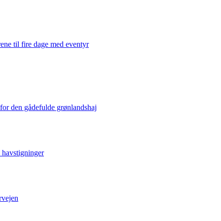
ene til fire dage med eventyr
 for den gådefulde grønlandshaj
e havstigninger
rvejen