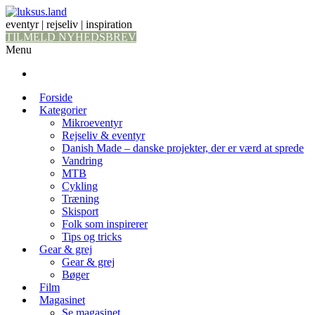
eventyr | rejseliv | inspiration
TILMELD NYHEDSBREV
Menu
Forside
Kategorier
Mikroeventyr
Rejseliv & eventyr
Danish Made – danske projekter, der er værd at sprede
Vandring
MTB
Cykling
Træning
Skisport
Folk som inspirerer
Tips og tricks
Gear & grej
Gear & grej
Bøger
Film
Magasinet
Se magasinet