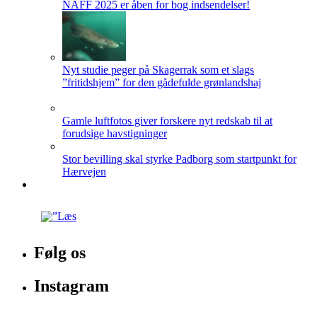
NAFF 2025 er åben for bog indsendelser!
Nyt studie peger på Skagerrak som et slags
”fritidshjem” for den gådefulde grønlandshaj
Gamle luftfotos giver forskere nyt redskab til at
forudsige havstigninger
Stor bevilling skal styrke Padborg som startpunkt for
Hærvejen
Følg os
Instagram