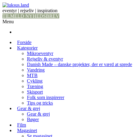
eventyr | rejseliv | inspiration
TILMELD NYHEDSBREV
Menu
Forside
Kategorier
Mikroeventyr
Rejseliv & eventyr
Danish Made – danske projekter, der er værd at sprede
Vandring
MTB
Cykling
Træning
Skisport
Folk som inspirerer
Tips og tricks
Gear & grej
Gear & grej
Bøger
Film
Magasinet
Se magasinet