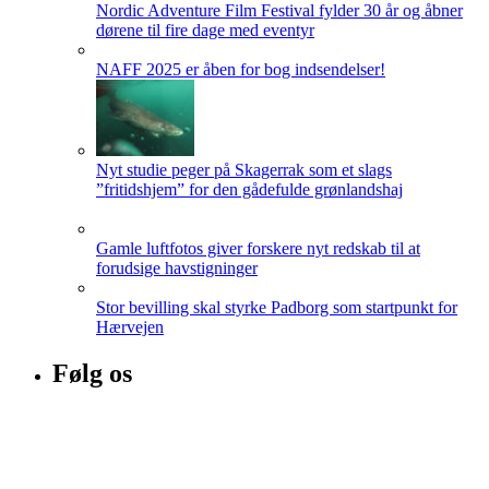
Nordic Adventure Film Festival fylder 30 år og åbner
dørene til fire dage med eventyr
NAFF 2025 er åben for bog indsendelser!
Nyt studie peger på Skagerrak som et slags
”fritidshjem” for den gådefulde grønlandshaj
Gamle luftfotos giver forskere nyt redskab til at
forudsige havstigninger
Stor bevilling skal styrke Padborg som startpunkt for
Hærvejen
Følg os