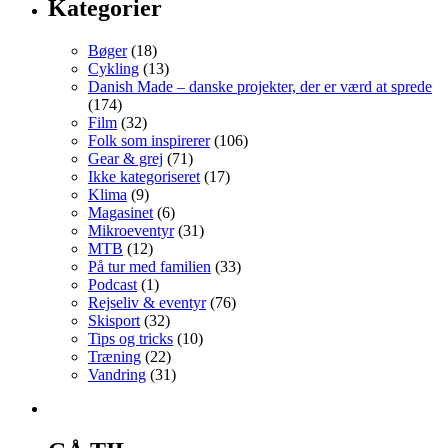
Kategorier
Bøger
(18)
Cykling
(13)
Danish Made – danske projekter, der er værd at sprede
(174)
Film
(32)
Folk som inspirerer
(106)
Gear & grej
(71)
Ikke kategoriseret
(17)
Klima
(9)
Magasinet
(6)
Mikroeventyr
(31)
MTB
(12)
På tur med familien
(33)
Podcast
(1)
Rejseliv & eventyr
(76)
Skisport
(32)
Tips og tricks
(10)
Træning
(22)
Vandring
(31)