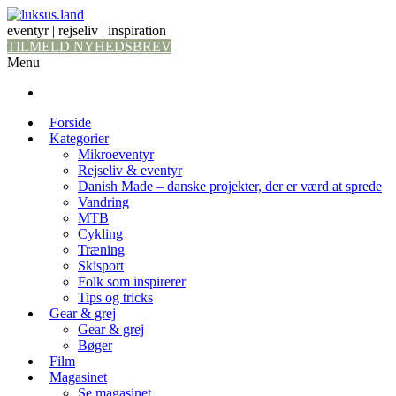
eventyr | rejseliv | inspiration
TILMELD NYHEDSBREV
Menu
Forside
Kategorier
Mikroeventyr
Rejseliv & eventyr
Danish Made – danske projekter, der er værd at sprede
Vandring
MTB
Cykling
Træning
Skisport
Folk som inspirerer
Tips og tricks
Gear & grej
Gear & grej
Bøger
Film
Magasinet
Se magasinet