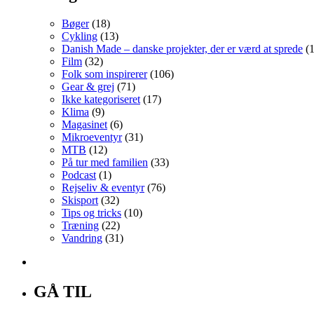
Bøger
(18)
Cykling
(13)
Danish Made – danske projekter, der er værd at sprede
(1
Film
(32)
Folk som inspirerer
(106)
Gear & grej
(71)
Ikke kategoriseret
(17)
Klima
(9)
Magasinet
(6)
Mikroeventyr
(31)
MTB
(12)
På tur med familien
(33)
Podcast
(1)
Rejseliv & eventyr
(76)
Skisport
(32)
Tips og tricks
(10)
Træning
(22)
Vandring
(31)
GÅ TIL