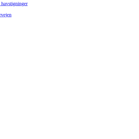
e havstigninger
rvejen