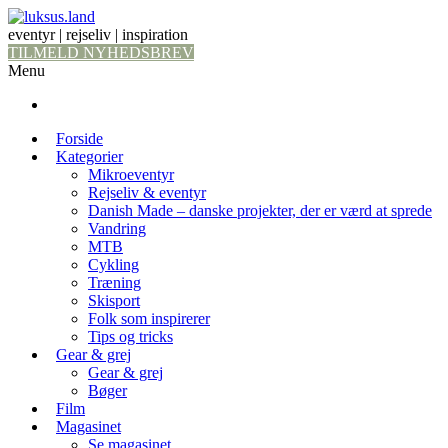
eventyr | rejseliv | inspiration
TILMELD NYHEDSBREV
Menu
Forside
Kategorier
Mikroeventyr
Rejseliv & eventyr
Danish Made – danske projekter, der er værd at sprede
Vandring
MTB
Cykling
Træning
Skisport
Folk som inspirerer
Tips og tricks
Gear & grej
Gear & grej
Bøger
Film
Magasinet
Se magasinet