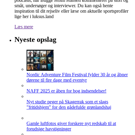
podcasts, når Bugge Holm Hansen kommenterer på stort og
småt, undersøger og interviewer. Du kan også hente
inspiration til dit rejseliv eller læse om aktuelle sportsprofiler
lige her i luksus.land
Læs mere
Nyeste opslag
Nordic Adventure Film Festival fylder 30 år og åbner
dørene til fire dage med eventyr
NAFF 2025 er åben for bog indsendelser!
Nyt studie peger på Skagerrak som et slags
”fritidshjem” for den gådefulde grønlandshaj
Gamle luftfotos giver forskere nyt redskab til at
forudsige havstigninger