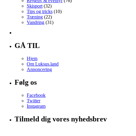
Rejseliv & eventyr
(76)
Skisport
(32)
Tips og tricks
(10)
Træning
(22)
Vandring
(31)
GÅ TIL
Hjem
Om Luksus.land
Annoncering
Følg os
Facebook
Twitter
Instagram
Tilmeld dig vores nyhedsbrev