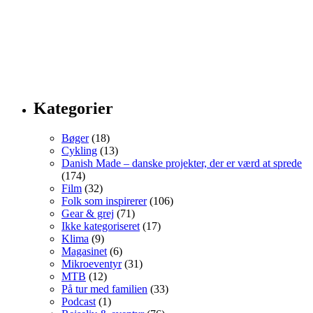
Kategorier
Bøger
(18)
Cykling
(13)
Danish Made – danske projekter, der er værd at sprede
(174)
Film
(32)
Folk som inspirerer
(106)
Gear & grej
(71)
Ikke kategoriseret
(17)
Klima
(9)
Magasinet
(6)
Mikroeventyr
(31)
MTB
(12)
På tur med familien
(33)
Podcast
(1)