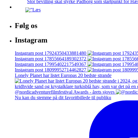
Stor bevilling skal styrke Padborg som startpunkt for Hæ
Følg os
Instagram
Instagram post 17924350433881480
Instagram post 17855664189302372
Instagram post 17995402217549367
Instagram post 18099952714462827
Lonely Planet har listet Europas 20 bedste strande
@nordicadventurefilmfestival Awards - årets sjoves
Nu kan du stemme på dit favoritbillede til publiku