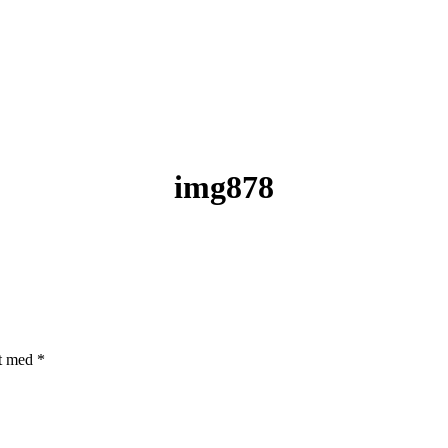
img878
et med
*