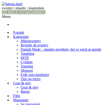
eventyr | rejseliv | inspiration
TILMELD NYHEDSBREV
Menu
Forside
Kategorier
Mikroeventyr
Rejseliv & eventyr
Danish Made – danske projekter, der er værd at sprede
Vandring
MTB
Cykling
Træning
Skisport
Folk som inspirerer
Tips og tricks
Gear & grej
Gear & grej
Bøger
Film
Magasinet
Se magasinet