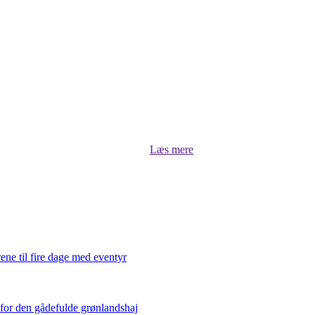
Om luksus.land
asts, når Bugge Holm Hansen kommenterer på stort og småt, undersøger og
læse om aktuelle sportsprofiler lige her i luksus.land
Læs mere
ene til fire dage med eventyr
 for den gådefulde grønlandshaj