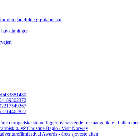
 for den gådefulde grønlandshaj
e havstigninger
rvejen