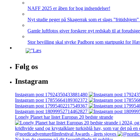
NAFF 2025 er åben for bog indsendelser!
Nyt studie peger på Skagerrak som et slags ”fritidshjem”
Gamle luftfotos giver forskere nyt redskab til at forudsig
Stor bevilling skal styrke Padborg som startpunkt for Hæ
Følg os
Instagram
Instagram post 17924350433881480
Instagram post 17855664189302372
Instagram post 17995402217549367
Instagram post 18099952714462827
Lonely Planet har listet Europas 20 bedste strande
@nordicadventurefilmfestival Awards - årets sjoves
Nu kan du stemme på dit favoritbillede til publiku