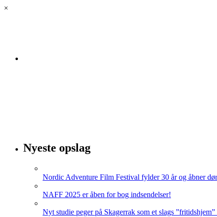
×
Velkommen til luksus.land! Her kan du lytte til vores podc
Nyeste opslag
Nordic Adventure Film Festival fylder 30 år og åbner dør
NAFF 2025 er åben for bog indsendelser!
Nyt studie peger på Skagerrak som et slags ”fritidshjem”