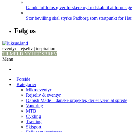
Gamle luftfotos giver forskere nyt redskab til at forudsig
Stor bevilling skal styrke Padborg som startpunkt for Hæ
Følg os
eventyr | rejseliv | inspiration
TILMELD NYHEDSBREV
Menu
Forside
Kategorier
Mikroeventyr
Rejseliv & eventyr
Danish Made – danske projekter, der er værd at sprede
Vandring
MTB
Cykling
Træning
Skisport