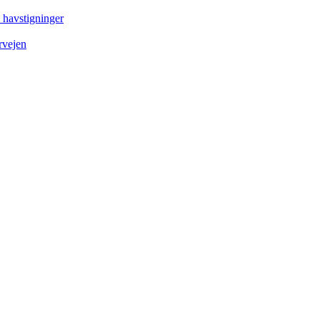
e havstigninger
rvejen