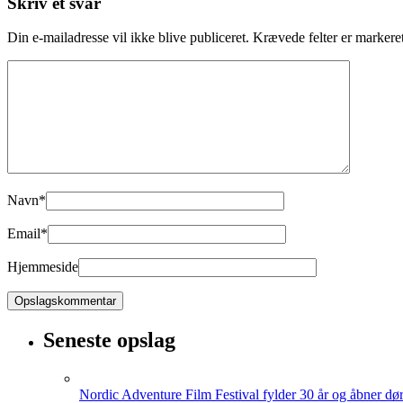
Skriv et svar
Din e-mailadresse vil ikke blive publiceret.
Krævede felter er marker
Navn
*
Email
*
Hjemmeside
Seneste opslag
Nordic Adventure Film Festival fylder 30 år og åbner dør