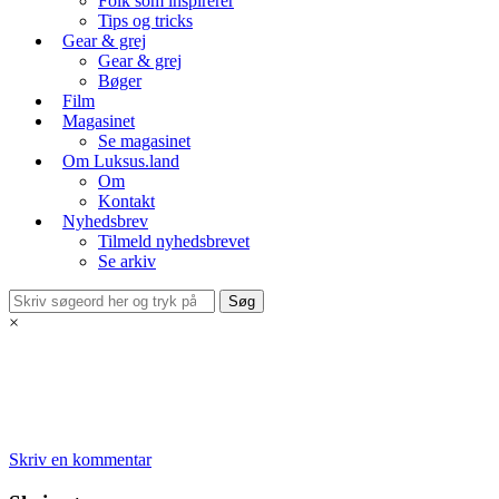
Folk som inspirerer
Tips og tricks
Gear & grej
Gear & grej
Bøger
Film
Magasinet
Se magasinet
Om Luksus.land
Om
Kontakt
Nyhedsbrev
Tilmeld nyhedsbrevet
Se arkiv
×
Skriv en kommentar