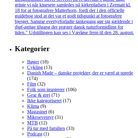
Kategorier
Bøger
(18)
Cykling
(13)
Danish Made – danske projekter, der er værd at sprede
(174)
Film
(32)
Folk som inspirerer
(106)
Gear & grej
(71)
Ikke kategoriseret
(17)
Klima
(9)
Magasinet
(6)
Mikroeventyr
(31)
MTB
(12)
På tur med familien
(33)
Podcast
(1)