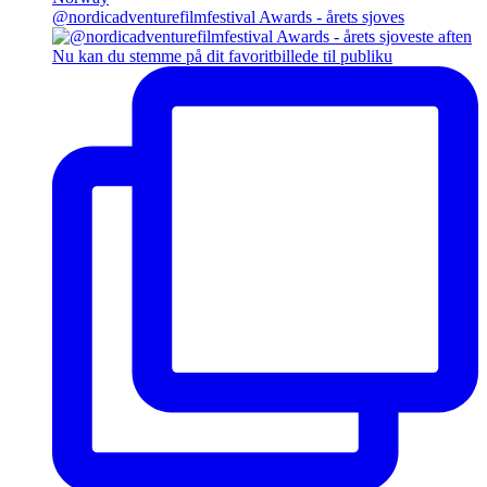
@nordicadventurefilmfestival Awards - årets sjoves
Nu kan du stemme på dit favoritbillede til publiku