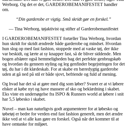
Werborg. Og det er det, GARDEROBEMANIFESTET handler
om.
“Din garderobe er vigtig. Små skridt gør en forskel.”
— Tina Werborg, tøjaktivist og stifter af Garderobemanifestet
I GARDEROBEMANIFESTET fortæller Tina Werborg, hvordan
hun skridt for skridt ændrede både garderobe og mindset. Hvordan
hun slog op med fast fashion, stoppede med at vaske tøj, der ikke
var beskidt, og lærte at sy knapper fast, så de bliver siddende. Men
bogen afslører også hemmeligheden bag det perfekte genbrugskøb
og hvordan du gennem styling og leg genfinder begejstringen for det
tøj, du har i dit klædeskab. For at skabe en bæredygtig garderobe
uden at gå ned på stil er både sjovt, befriende og fuld af mening.
Og hvad har det så at gøre med dig som løber? Svaret er at vi løbere
elsker at købe nyt og have massere af sko og beklædning i skabet.
Eks viste en undersøgelse fra ISPO & Runners world at løbere i snit
har 5,5 løbesko i skabet.
Nuvel – man kan naturligvis godt argumenterer for at løbesko og
tøbetøj er bedre for verden end fast fashion generelt, men det ændre
ikke ved at vi alle kan gøre en forskel. Også når det kommer til at
have omtanke for miljøet.