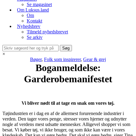
Se magasinet
Om Luksus.land
Om
Kontakt
Nyhedsbrev
Tilmeld nyhedsbrevet
Se arkiv
×
Bøger
,
Folk som inspirerer
,
Gear & grej
Boganmeldelse:
Garderobemanifestet
Vi bliver nødt til at tage en snak om vores tøj.
Tøjindustrien er i dag en af de allermest forurenende industrier i
verden. Den tager vores penge, stresser vores hjerner og udnytter
nogle af verdens mest udsatte mennesker. Alligevel shopper vi som
besat. Vi køber tøj, vi ikke bruger, og som ikke kan være i vores
klædeskab. Det kan vi gøre bedre. Det skal vi gøre bedre, siger Tina