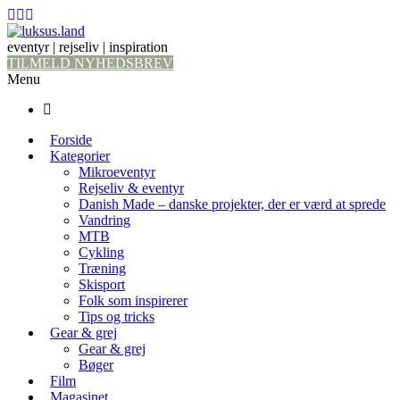
eventyr | rejseliv | inspiration
TILMELD NYHEDSBREV
Menu
Forside
Kategorier
Mikroeventyr
Rejseliv & eventyr
Danish Made – danske projekter, der er værd at sprede
Vandring
MTB
Cykling
Træning
Skisport
Folk som inspirerer
Tips og tricks
Gear & grej
Gear & grej
Bøger
Film
Magasinet