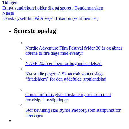
Tidligere
Et nyt vandrekort holder dig på sporet i Tøndermarsken
Næste
Dansk cykelfilm: På Afveje i Libanon (se filmen her)
Seneste opslag
Nordic Adventure Film Festival fylder 30 år og åbner
dørene til fire dage med eventyr
NAFF 2025 er åben for bog indsendelser!
Nyt studie peger på Skagerrak som et slags
”fritidshjem” for den gådefulde grønlandshaj
Gamle luftfotos giver forskere nyt redskab til at
forudsige havstigninger
Stor bevilling skal styrke Padborg som startpunkt for
Hærvejen