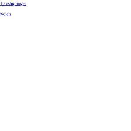
e havstigninger
rvejen