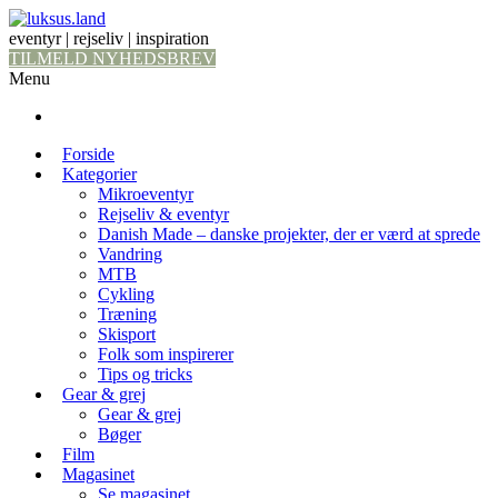
eventyr | rejseliv | inspiration
TILMELD NYHEDSBREV
Menu
Forside
Kategorier
Mikroeventyr
Rejseliv & eventyr
Danish Made – danske projekter, der er værd at sprede
Vandring
MTB
Cykling
Træning
Skisport
Folk som inspirerer
Tips og tricks
Gear & grej
Gear & grej
Bøger
Film
Magasinet
Se magasinet