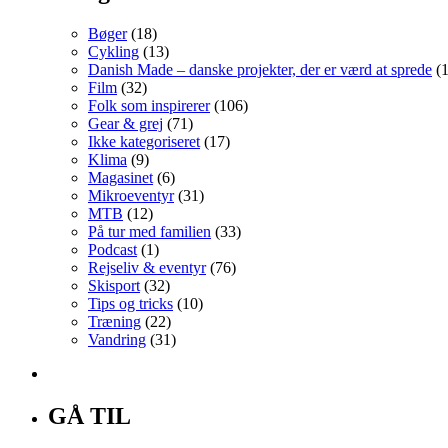
Bøger
(18)
Cykling
(13)
Danish Made – danske projekter, der er værd at sprede
(1
Film
(32)
Folk som inspirerer
(106)
Gear & grej
(71)
Ikke kategoriseret
(17)
Klima
(9)
Magasinet
(6)
Mikroeventyr
(31)
MTB
(12)
På tur med familien
(33)
Podcast
(1)
Rejseliv & eventyr
(76)
Skisport
(32)
Tips og tricks
(10)
Træning
(22)
Vandring
(31)
GÅ TIL