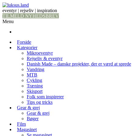
eventyr | rejseliv | inspiration
TILMELD NYHEDSBREV
Menu
Forside
Kategorier
Mikroeventyr
Rejseliv & eventyr
Danish Made – danske projekter, der er værd at sprede
Vandring
MTB
Cykling
Træning
Skisport
Folk som inspirerer
Tips og tricks
Gear & grej
Gear & grej
Bøger
Film
Magasinet
Se magasinet