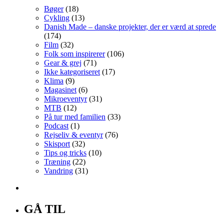
Bøger
(18)
Cykling
(13)
Danish Made – danske projekter, der er værd at sprede
(174)
Film
(32)
Folk som inspirerer
(106)
Gear & grej
(71)
Ikke kategoriseret
(17)
Klima
(9)
Magasinet
(6)
Mikroeventyr
(31)
MTB
(12)
På tur med familien
(33)
Podcast
(1)
Rejseliv & eventyr
(76)
Skisport
(32)
Tips og tricks
(10)
Træning
(22)
Vandring
(31)
GÅ TIL