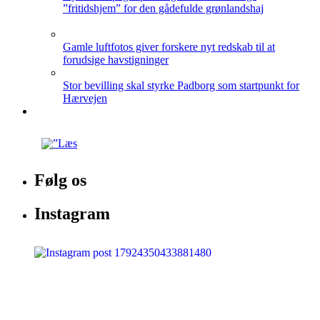
”fritidshjem” for den gådefulde grønlandshaj
Gamle luftfotos giver forskere nyt redskab til at
forudsige havstigninger
Stor bevilling skal styrke Padborg som startpunkt for
Hærvejen
Følg os
Instagram